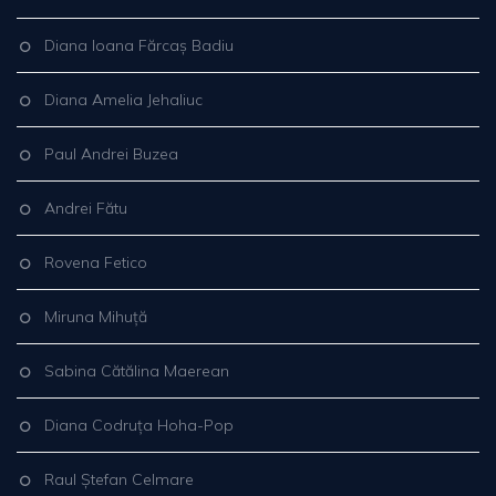
Diana Ioana Fărcaș Badiu
Diana Amelia Jehaliuc
Paul Andrei Buzea
Andrei Fătu
Rovena Fetico
Miruna Mihuță
Sabina Cătălina Maerean
Diana Codruța Hoha-Pop
Raul Ștefan Celmare