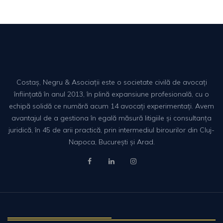
Costaș, Negru & Asociații este o societate civilă de avocați
înființată în anul 2013, în plină expansiune profesională, cu o
echipă solidă ce numără acum 14 avocați experimentați. Avem
avantajul de a gestiona în egală măsură litigiile și consultanța
juridică, în 45 de arii practică, prin intermediul birourilor din Cluj-
Napoca, București și Arad.