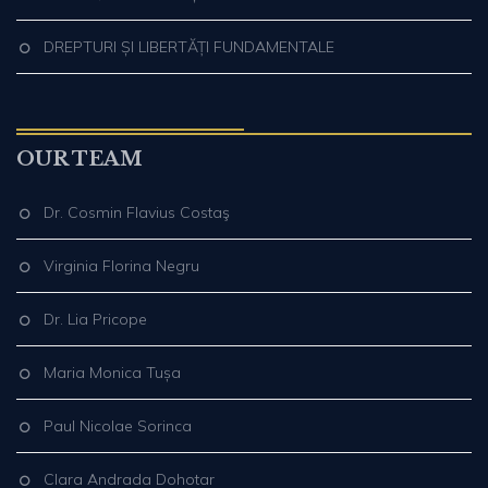
DREPTURI ȘI LIBERTĂȚI FUNDAMENTALE
OUR TEAM
Dr. Cosmin Flavius Costaş
Virginia Florina Negru
Dr. Lia Pricope
Maria Monica Tușa
Paul Nicolae Sorinca
Clara Andrada Dohotar