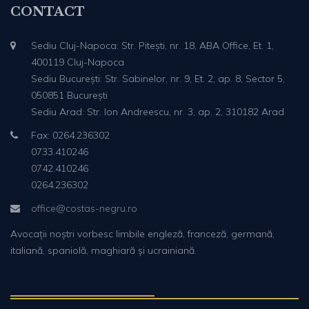
CONTACT
Sediu Cluj-Napoca: Str. Pitești, nr. 18, ABA Office, Et. 1,
400119 Cluj-Napoca
Sediu București: Str. Sabinelor, nr. 9, Et. 2, ap. 8, Sector 5,
050851 București
Sediu Arad: Str. Ion Andreescu, nr. 3, ap. 2, 310182 Arad
Fax: 0264.236302
0733.410246
0742.410246
0264.236302
office@costas-negru.ro
Avocații noștri vorbesc limbile engleză, franceză, germană,
italiană, spaniolă, maghiară și ucrainiană.