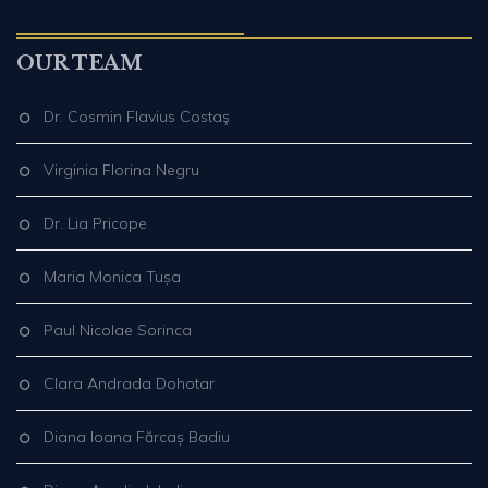
OUR TEAM
Dr. Cosmin Flavius Costaş
Virginia Florina Negru
Dr. Lia Pricope
Maria Monica Tușa
Paul Nicolae Sorinca
Clara Andrada Dohotar
Diana Ioana Fărcaș Badiu