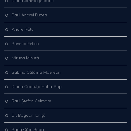
Diana Amelia Jehaliuc
Paul Andrei Buzea
Andrei Fătu
Rovena Fetico
Miruna Mihuță
Sabina Cătălina Maerean
Diana Codruța Hoha-Pop
Raul Ștefan Celmare
Dr. Bogdan Ioniţă
Radu Călin Buda