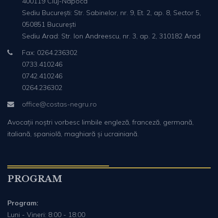
400119 Cluj-Napoca
Sediu București: Str. Sabinelor, nr. 9, Et. 2, ap. 8, Sector 5,
050851 București
Sediu Arad: Str. Ion Andreescu, nr. 3, ap. 2, 310182 Arad
Fax: 0264.236302
0733.410246
0742.410246
0264.236302
office@costas-negru.ro
Avocații noștri vorbesc limbile engleză, franceză, germană,
italiană, spaniolă, maghiară și ucrainiană.
PROGRAM
Program:
Luni - Vineri: 8:00 - 18:00