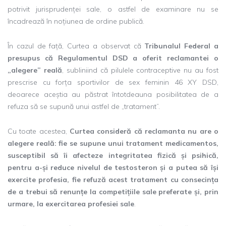
potrivit jurisprudenței sale, o astfel de examinare nu se
încadrează în noțiunea de ordine publică.
În cazul de față, Curtea a observat că
Tribunalul Federal a
presupus că Regulamentul DSD a oferit reclamantei o
„alegere” reală
, subliniind că pilulele contraceptive nu au fost
prescrise cu forța sportivilor de sex feminin 46 XY DSD,
deoarece aceștia au păstrat întotdeauna posibilitatea de a
refuza să se supună unui astfel de „tratament”.
Cu toate acestea,
Curtea consideră că reclamanta nu are o
alegere reală: fie se supune unui tratament medicamentos,
susceptibil să îi afecteze integritatea fizică și psihică,
pentru a-și reduce nivelul de testosteron și a putea să își
exercite profesia, fie refuză acest tratament cu consecința
de a trebui să renunțe la competițiile sale preferate și, prin
urmare, la exercitarea profesiei sale
.