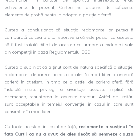
echivalente. În prezent, Curtea nu dispune de suficiente
elemente de probă pentru a adopta o poziție diferită.
Curtea a concluzionat că situația reclamantei ar putea fi
comparată cu cea a altor sportive și că este posibil ca aceasta
să fi fost tratată diferit de acestea ca urmare a excluderii sale
din competiții în baza Regulamentului DSD.
Curtea a subliniat că a ținut cont de natura specifică a situației
reclamantei, deoarece aceasta a ales în mod liber o anumită
carieră în atletism. În timp ce o astfel de carieră oferă, fără
îndoială, multe privilegii și avantaje, aceasta implică, de
asemenea, renunțarea la anumite drepturi. Astfel de limitări
sunt acceptabile în temeiul convenției în cazul în care sunt
consimțite în mod liber.
Cu toate acestea, în cazul de față
, reclamanta a susținut în
fața Curții că nu a avut de ales decât să semneze clauza