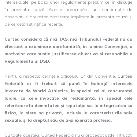
intersexuale, pe baza unor regulamente precum cel în discuție
în prezenta cauză. Aceste preocupări sunt confirmate de
observațiile anumitor părți terțe implicate în prezenta cauză și
de cercetări științifice recente.
Curtea consideră că nici TAS, nici Tribunalul Federal nu au
efectuat o examinare aprofundată, în lumina Convenției, a
motivelor care susțin justificarea obiectivă și rezonabilă a
Regulamentului DSD.
Pentru a respecta cerințele articolului 14 din Convenție,
Curtea
Federală ar fi trebuit să pună în balanță interesele
invocate de World Athletics, în special cel al concurenței
loiale, cu cele invocate de reclamantă, în special cele
referitoare la demnitatea și reputația sa, la integritatea sa
fizică, la sfera sa privată, inclusiv la caracteristicile sale
sexuale, și la dreptul său de a-și exercita profesia.
Cu toate acestea, Curtea Federală nu a procedat astfel întrucât,