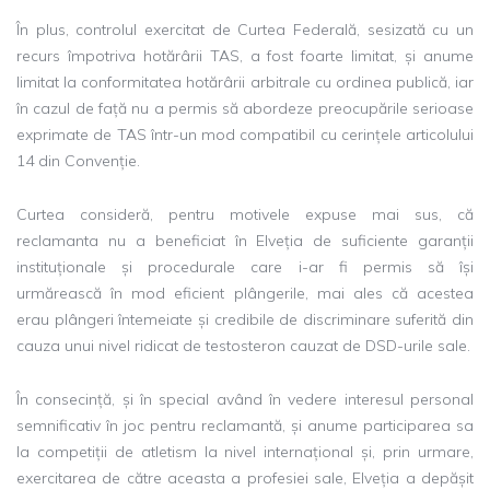
În plus, controlul exercitat de Curtea Federală, sesizată cu un
recurs împotriva hotărârii TAS, a fost foarte limitat, și anume
limitat la conformitatea hotărârii arbitrale cu ordinea publică, iar
în cazul de față nu a permis să abordeze preocupările serioase
exprimate de TAS într-un mod compatibil cu cerințele articolului
14 din Convenție.
Curtea consideră, pentru motivele expuse mai sus, că
reclamanta nu a beneficiat în Elveția de suficiente garanții
instituționale și procedurale care i-ar fi permis să își
urmărească în mod eficient plângerile, mai ales că acestea
erau plângeri întemeiate și credibile de discriminare suferită din
cauza unui nivel ridicat de testosteron cauzat de DSD-urile sale.
În consecință, și în special având în vedere interesul personal
semnificativ în joc pentru reclamantă, și anume participarea sa
la competiții de atletism la nivel internațional și, prin urmare,
exercitarea de către aceasta a profesiei sale, Elveția a depășit