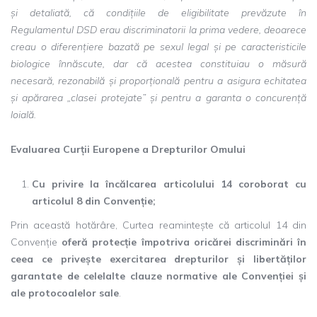
și detaliată, că condițiile de eligibilitate prevăzute în
Regulamentul DSD erau discriminatorii la prima vedere, deoarece
creau o diferențiere bazată pe sexul legal și pe caracteristicile
biologice înnăscute, dar că acestea constituiau o măsură
necesară, rezonabilă și proporțională pentru a asigura echitatea
și apărarea „clasei protejate” și pentru a garanta o concurență
loială.
Evaluarea Curții Europene a Drepturilor Omului
Cu privire la încălcarea articolului 14 coroborat cu
articolul 8 din Convenție;
Prin această hotărâre, Curtea reamintește că articolul 14 din
Convenție
oferă protecție împotriva oricărei discriminări în
ceea ce privește exercitarea drepturilor și libertăților
garantate de celelalte clauze normative ale Convenției și
ale protocoalelor sale
.