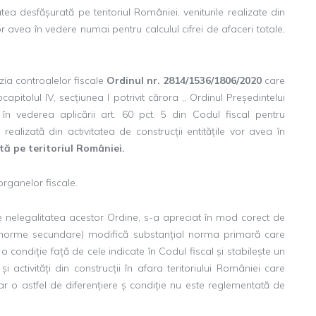
atea desfășurată pe teritoriul României, veniturile realizate din
or avea în vedere numai pentru calculul cifrei de afaceri totale,
zia controalelor fiscale
Ordinul nr. 2814/1536/1806/2020
care
pitolul IV, secțiunea I potrivit cărora ,, Ordinul Președintelui
n vederea aplicării art. 60 pct. 5 din Codul fiscal pentru
alizată din activitatea de construcții entitățile vor avea în
tă pe teritoriul României.
organelor fiscale.
e nelegalitatea acestor Ordine, s-a apreciat în mod corect de
 (norme secundare) modifică substanțial norma primară care
 condiție față de cele indicate în Codul fiscal și stabilește un
i activități din construcții în afara teritoriului României care
 iar o astfel de diferențiere ș condiție nu este reglementată de