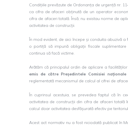
Condițiile prevăzute de Ordonanța de urgență nr. 114/
ca cifra de afaceri obținută de un operator economi
cifra de afaceri totală. Însă, nu existau norme de apli
activitatea de construcții.
În mod evident, de aici începe și conduita abuzivă a 
o portiță să impună obligații fiscale suplimentare
continua să facă victime.
Arătăm că principalul ordin de aplicare a facilităților
emis de către Președintele Comisiei naționale
reglementată mecanismul de calcul al cifrei de afaceri
În cuprinsul acestuia, se prevedea faptul că în ceea
activitatea de construcții din cifra de afaceri totală
calcul doar activitatea desfășurată efectiv pe teritoriul
Acest act normativ nu a fost niciodată publicat în M