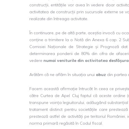
construcții, entitățile vor avea în vedere doar activit
activitatea de construcții prin sucursale externe se v
realizate din întreaga activitate.
În continuare, pe de altă parte, aceștia invocă cu oca
conține o trimitere la o Notă din Anexa 6 cap. 2 Subca
Comisiei Naționale de Strategie și Prognoză dat î
determinarea ponderii de 80% din cifra de afaceri re
vedere
numai veniturile din activitatea desfășura
Arătăm că ne aflăm în situația unui
abuz
din partea 
Facem această afirmație întrucât în ceea ce priveșt
către Curtea de Apel Cluj faptul că aceste ordine
transpune voința legiuitorului, adăugând substanțial o
tratament distinct pentru societățile care prestează ș
prestează astfel de activități pe teritoriul României,
norma primară regăsită în Codul fiscal.