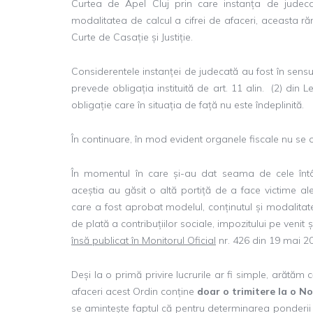
Curtea de Apel Cluj prin care instanța de judeca
modalitatea de calcul a cifrei de afaceri, aceasta r
Curte de Casație și Justiție.
Considerentele instanței de judecată au fost în sensu
prevede obligația instituită de art. 11 alin. (2) din L
obligație care în situația de față nu este îndeplinită.
În continuare, în mod evident organele fiscale nu se o
În momentul în care și-au dat seama de cele întâmp
aceștia au găsit o altă portiță de a face victime al
care a fost aprobat modelul, conținutul și modalitat
de plată a contribuțiilor sociale, impozitului pe veni
însă publicat în Monitorul Oficial
nr. 426 din 19 mai 2
Deși la o primă privire lucrurile ar fi simple, arătăm 
afaceri acest Ordin conține
doar o trimitere la o
N
se amintește faptul că pentru determinarea ponderii d