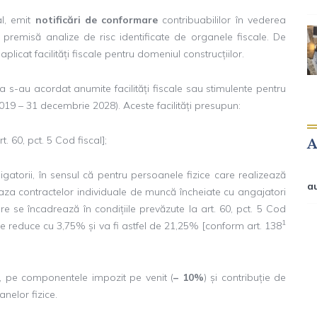
al, emit
notificări de conformare
contribuabililor în vederea
 ca premisă analize de risc identificate de organele fiscale. De
aplicat facilități fiscale pentru domeniul construcțiilor.
a s-au acordat anumite facilități fiscale sau stimulente pentru
019 – 31 decembrie 2028). Aceste facilități presupun:
. 60, pct. 5 Cod fiscal];
igatorii, în sensul că pentru persoanele fizice care realizează
a
în baza contractelor individuale de muncă încheiate cu angajatori
care se încadrează în condițiile prevăzute la art. 60, pct. 5 Cod
1
 se reduce cu 3,75% și va fi astfel de 21,25% [conform art. 138
ale, pe componentele impozit pe venit (
– 10%
) și contribuție de
nelor fizice.