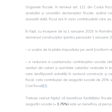
Organele fiscale, în temeiul art. 121 din Codul fisc
analizării și corectării declarațiilor fiscale, având
această dată, fiscul are în vizor contribuabilii care au 
În fapt, cu începere de la 1 ianuarie 2019, în Români
domeniul construcțiilor (pentru perioada 1 ianuarie 2
– o scutire de la plata impozitului pe venit [conform art
– o reducere a cuantumului contribuțiilor sociale obl
venituri din salarii și asimilate salariilor realizate 
care desfășoară activități în sectorul construcții și 
fiscal, cota contribuției de asigurări sociale de 25%
Cod fiscal]
[1]
.
Trebuie reținut faptul că beneficiul facilităților fisc
asigurări sociale (
– 3,75%)
este un beneficiu al persoa