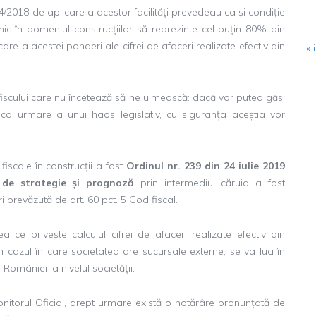
2018 de aplicare a acestor facilități prevedeau ca și condiție
c în domeniul construcțiilor să reprezinte cel puțin 80% din
care a acestei ponderi ale cifrei de afaceri realizate efectiv din
« i
fiscului care nu încetează să ne uimească: dacă vor putea găsi
 ca urmare a unui haos legislativ, cu siguranța aceștia vor
 fiscale în construcții a fost
Ordinul nr. 239 din 24 iulie 2019
 de strategie și prognoză
prin intermediul căruia a fost
 prevăzută de art. 60 pct. 5 Cod fiscal.
 ce privește calculul cifrei de afaceri realizate efectiv din
 în cazul în care societatea are sucursale externe, se va lua în
 României la nivelul societății.
onitorul Oficial, drept urmare există o hotărâre pronunțată de