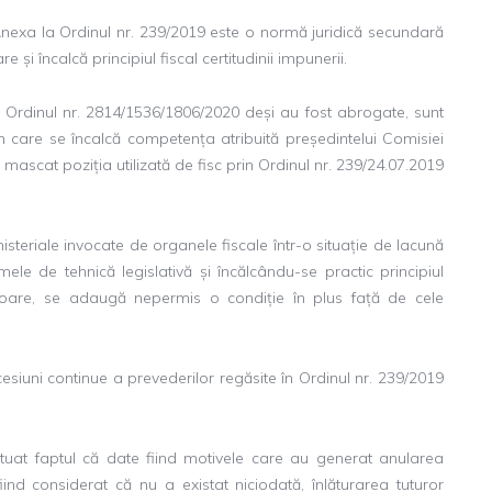
 Anexa la Ordinul nr. 239/2019 este o normă juridică secundară
 și încalcă principiul fiscal certitudinii impunerii.
i Ordinul nr. 2814/1536/1806/2020 deși au fost abrogate, sunt
n care se încalcă competența atribuită președintelui Comisiei
mascat poziția utilizată de fisc prin Ordinul nr. 239/24.07.2019
nisteriale invocate de organele fiscale într-o situație de lacună
ormele de tehnică legislativă și încălcându-se practic principiul
nferioare, se adaugă nepermis o condiție în plus față de cele
siuni continue a prevederilor regăsite în Ordinul nr. 239/2019
tuat faptul că date fiind motivele care au generat anularea
iind considerat că nu a existat niciodată, înlăturarea tuturor