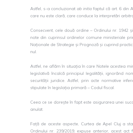
Astfel, s-a concluzionat
ab initio
faptul că art. 6 din
care nu este clară, care conduce la interpretări arbitrare
Consecvent, cele două ordine – Ordinului nr. 1942 ș
note din cuprinsul ordinelor comune ministeriale pri
Naționale de Strategie și Prognoză și cuprind practic 
nul.
Astfel, ne aflăm în situația în care Notele acestea mi
legislativă încalcă principiul legalității, ignorând n
securității juridice. Astfel, prin acte normative i
stipulate în legislația primară – Codul fiscal.
Ceea ce se dorește în fapt este asigurarea unei succe
anulat.
Față de aceste aspecte, Curtea de Apel Cluj a sta
Ordinului nr. 239/2019, expuse anterior, acest act f