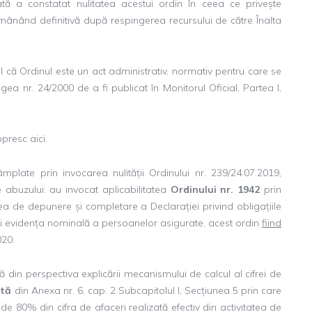
tă a constatat nulitatea acestui ordin în ceea ce privește
ămânând definitivă după respingerea recursului de către Înalta
l că Ordinul este un act administrativ, normativ pentru care se
egea nr. 24/2000 de a fi publicat în Monitorul Oficial, Partea I,
presc aici.
late prin invocarea nulității Ordinului nr. 239/24.07.2019,
e abuzului: au invocat aplicabilitatea
Ordinului nr. 1942
prin
ea de depunere și completare a Declarației privind obligațiile
t și evidența nominală a persoanelor asigurate, acest ordin
fiind
020.
că din perspectiva explicării mecanismului de calcul al cifrei de
otă
din Anexa nr. 6, cap. 2 Subcapitolul I, Secțiunea 5 prin care
e 80% din cifra de afaceri realizată efectiv din activitatea de