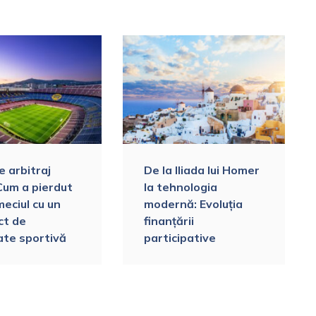
e arbitraj
De la Iliada lui Homer
 Cum a pierdut
la tehnologia
eciul cu un
modernă: Evoluția
ct de
finanțării
ate sportivă
participative