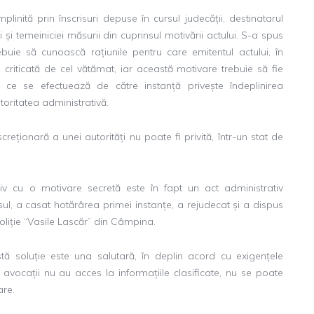
linită prin înscrisuri depuse în cursul judecății, destinatarul
și temeiniciei măsurii din cuprinsul motivării actului. S-a spus
uie să cunoască rațiunile pentru care emitentul actului, în
ia criticată de cel vătămat, iar această motivare trebuie să fie
ui ce se efectuează de către instanță privește îndeplinirea
utoritatea administrativă.
reționară a unei autorități nu poate fi privită, într-un stat de
tiv cu o motivare secretă este în fapt un act administrativ
l, a casat hotărârea primei instanțe, a rejudecat și a dispus
liție “Vasile Lascăr” din Câmpina.
tă soluție este una salutară, în deplin acord cu exigențele
re avocații nu au acces la informațiile clasificate, nu se poate
are.