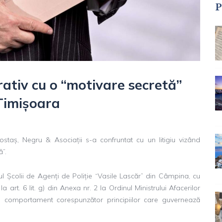
P
rativ cu o “motivare secretă”
Timișoara
Costaș, Negru & Asociații s-a confruntat cu un litigiu vizând
ă”.
ul Școlii de Agenți de Poliție “Vasile Lascăr” din Câmpina, cu
 art. 6 lit. g) din Anexa nr. 2 la Ordinul Ministrului Afacerilor
un comportament corespunzător principiilor care guvernează