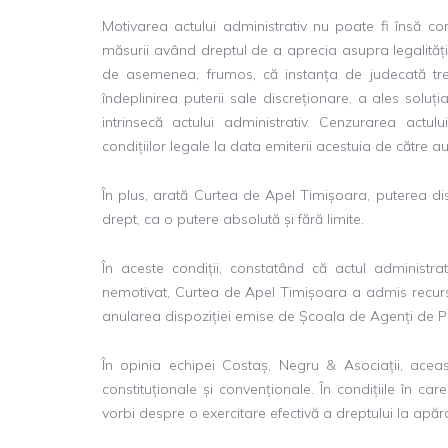
Motivarea actului administrativ nu poate fi însă comp
măsurii având dreptul de a aprecia asupra legalității 
de asemenea, frumos, că instanța de judecată treb
îndeplinirea puterii sale discreționare, a ales soluț
intrinsecă actului administrativ. Cenzurarea actul
condițiilor legale la data emiterii acestuia de către a
În plus, arată Curtea de Apel Timișoara, puterea disc
drept, ca o putere absolută și fără limite.
În aceste condiții, constatând că actul administra
nemotivat, Curtea de Apel Timișoara a admis recursu
anularea dispoziției emise de Școala de Agenți de Po
În opinia echipei Costaș, Negru & Asociații, aceas
constituționale și convenționale. În condițiile în ca
vorbi despre o exercitare efectivă a dreptului la apăr