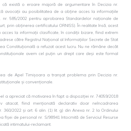
ptul că există o eroare majoră de argumentare în Decizia nr.
că avocații au posibilitatea de a obține acces la informațiile
 H.G. nr. 585/2002 pentru aprobarea Standardelor naționale de
rt, prin obținerea certificatului ORNISS). În realitate însă, acest
acces la informații clasificate, în condiții bizare, fiind extrem
 adrese către Registrul Național al Informațiilor Secrete de Stat
ea Constituțională a refuzat acest lucru. Nu ne rămâne decât
onstituționale avem cel puțin un drept care deși este formal
tea de Apel Timișoara a tranșat problema prin Decizia nr.
ituționale și convenționale.
el a apreciat că motivarea în fapt a dispoziției nr. 74059/2018
tiv atacat, fiind menționată declarativ doar neîncadrarea
r. 360/2022 și art. 6 alin. (1) lit. g) din Anexa nr. 2 la Ordinului
rea fișei de personal nr. S/98941 întocmită de Serviciul Resurse
cată intimatului-reclamant.