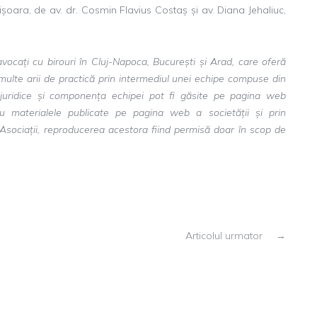
mișoara, de av. dr. Cosmin Flavius Costaș și av. Diana Jehaliuc,
avocați cu birouri în Cluj-Napoca, București și Arad, care oferă
 multe arii de practică prin intermediul unei echipe compuse din
ile juridice și componența echipei pot fi găsite pe pagina web
ru materialele publicate pe pagina web a societății și prin
 Asociații, reproducerea acestora fiind permisă doar în scop de
Articolul urmator
→