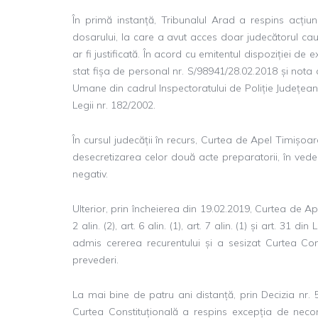
În primă instanță, Tribunalul Arad a respins acțiune
dosarului, la care a avut acces doar judecătorul cauze
ar fi justificată. În acord cu emitentul dispoziției de
stat fișa de personal nr. S/98941/28.02.2018 și nota
Umane din cadrul Inspectoratului de Poliție Județean 
Legii nr. 182/2002.
În cursul judecății în recurs, Curtea de Apel Timișoar
desecretizarea celor două acte preparatorii, în vedere
negativ.
Ulterior, prin încheierea din 19.02.2019, Curtea de A
2 alin. (2), art. 6 alin. (1), art. 7 alin. (1) și art. 
admis cererea recurentului și a sesizat Curtea Cons
prevederi.
La mai bine de patru ani distanță, prin Decizia nr. 5
Curtea Constituțională a respins excepția de neconsti