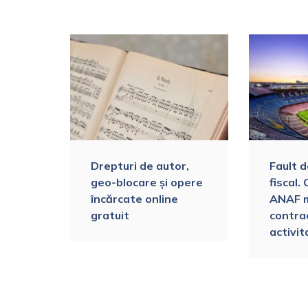
Drepturi de autor,
Fault d
geo-blocare și opere
fiscal.
încărcate online
ANAF m
ile.
gratuit
contra
orului
activit
i
e…