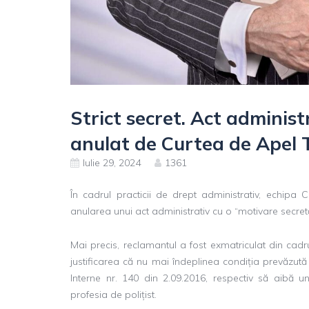
Strict secret. Act administ
anulat de Curtea de Apel 
Iulie 29, 2024
1361
În cadrul practicii de drept administrativ, echipa 
anularea unui act administrativ cu o “motivare secret
Mai precis, reclamantul a fost exmatriculat din cadr
justificarea că nu mai îndeplinea condiția prevăzută la
Interne nr. 140 din 2.09.2016, respectiv să aibă 
profesia de polițist.