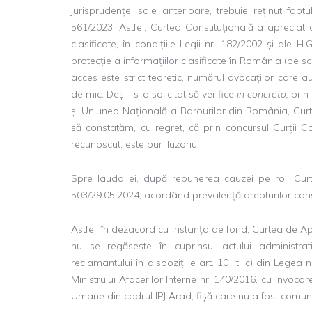
jurisprudenței sale anterioare, trebuie reținut fa
561/2023. Astfel, Curtea Constituțională a apreciat 
clasificate, în condițiile Legii nr. 182/2002 și ale
protecție a informațiilor clasificate în România (pe scu
acces este strict teoretic, numărul avocaților care au 
de mic. Deși i s-a solicitat să verifice
in concreto,
prin
și Uniunea Națională a Barourilor din România, Curt
să constatăm, cu regret, că prin concursul Curții C
recunoscut, este pur iluzoriu.
Spre lauda ei, după repunerea cauzei pe rol, Cur
503/29.05.2024, acordând prevalență drepturilor const
Astfel, în dezacord cu instanța de fond, Curtea de Ap
nu se regăsește în cuprinsul actului administra
reclamantului în dispozițiile art. 10 lit. c) din Legea n
Ministrului Afacerilor Interne nr. 140/2016, cu invoca
Umane din cadrul IPJ Arad, fișă care nu a fost comuni