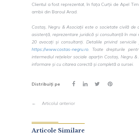
Clientul a fost reprezentat, în fața Curții de Apel Ti
ambii din Baroul Arad.
Costaș, Negru & Asociații este o societate civilă de 
asistență, reprezentare juridică și consultanță în mai
20 avocați și consultanți. Detaliile privind servici
https://www.costas-negru.ro
. Toate drepturile pent
intermediul rețelelor sociale aparțin Costaș, Negru &
informare și cu citarea corectă și completă a sursei.
Distribuiți pe
←
Articolul anterior
Articole Similare