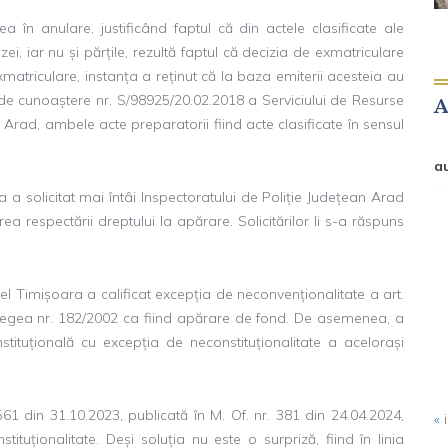
a în anulare, justificând faptul că din actele clasificate ale
i, iar nu și părțile, rezultă faptul că decizia de exmatriculare
 exmatriculare, instanța a reținut că la baza emiterii acesteia au
 de cunoaștere nr. S/98925/20.02.2018 a Serviciului de Resurse
Arad, ambele acte preparatorii fiind acte clasificate în sensul
a
a a solicitat mai întâi Inspectoratului de Poliție Județean Arad
a respectării dreptului la apărare. Solicitărilor li s-a răspuns
pel Timișoara a calificat excepția de neconvenționalitate a art.
31 din Legea nr. 182/2002 ca fiind apărare de fond. De asemenea, a
tituțională cu excepția de neconstituționalitate a acelorași
61 din 31.10.2023, publicată în M. Of. nr. 381 din 24.04.2024,
« i
tuționalitate. Deși soluția nu este o surpriză, fiind în linia