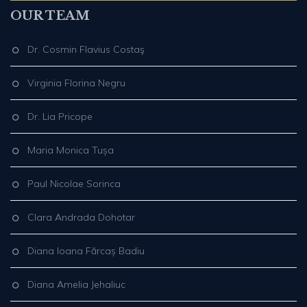
OUR TEAM
Dr. Cosmin Flavius Costaş
Virginia Florina Negru
Dr. Lia Pricope
Maria Monica Tușa
Paul Nicolae Sorinca
Clara Andrada Dohotar
Diana Ioana Fărcaș Badiu
Diana Amelia Jehaliuc