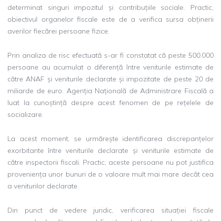
determinat singuri impozitul și contribuțiile sociale. Practic,
obiectivul organelor fiscale este de a verifica sursa obținerii
averilor fiecărei persoane fizice.
Prin analiza de risc efectuată s-ar fi constatat că peste 500.000
persoane au acumulat o diferență între veniturile estimate de
către ANAF și veniturile declarate și impozitate de peste 20 de
miliarde de euro. Agenția Națională de Administrare Fiscală a
luat la cunoștință despre acest fenomen de pe rețelele de
socializare.
La acest moment, se urmărește identificarea discrepanțelor
exorbitante între veniturile declarate și veniturile estimate de
către inspectorii fiscali. Practic, aceste persoane nu pot justifica
proveniența unor bunuri de o valoare mult mai mare decât cea
a veniturilor declarate.
Din punct de vedere juridic, verificarea situației fiscale