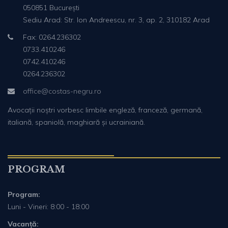
050851 București
Sediu Arad: Str. Ion Andreescu, nr. 3, ap. 2, 310182 Arad
Fax: 0264.236302
0733.410246
0742.410246
0264.236302
office@costas-negru.ro
Avocații noștri vorbesc limbile engleză, franceză, germană,
italiană, spaniolă, maghiară și ucrainiană.
PROGRAM
Program:
Luni - Vineri: 8:00 - 18:00
Vacanță: