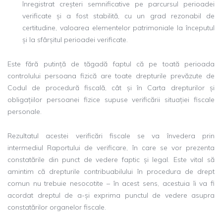
înregistrat creșteri semnificative pe parcursul perioadei
verificate și a fost stabilită, cu un grad rezonabil de
certitudine, valoarea elementelor patrimoniale la începutul
și la sfârșitul perioadei verificate.
Este fără putință de tăgadă faptul că pe toată perioada
controlului persoana fizică are toate drepturile prevăzute de
Codul de procedură fiscală, cât și în Carta drepturilor și
obligațiilor persoanei fizice supuse verificării situației fiscale
personale.
Rezultatul acestei verificări fiscale se va învedera prin
intermediul Raportului de verificare, în care se vor prezenta
constatările din punct de vedere faptic și legal. Este vital să
amintim că drepturile contribuabilului în procedura de drept
comun nu trebuie nesocotite – în acest sens, acestuia îi va fi
acordat dreptul de a-și exprima punctul de vedere asupra
constatărilor organelor fiscale.