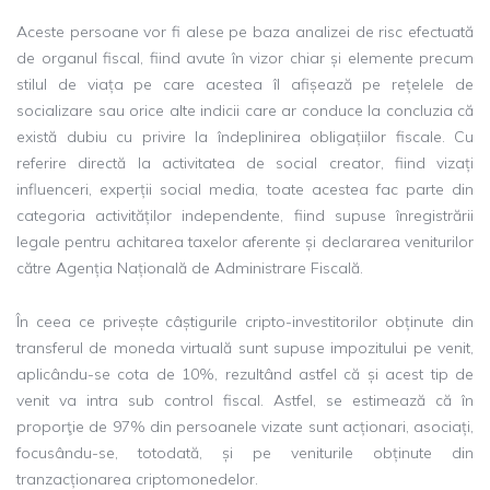
Aceste persoane vor fi alese pe baza analizei de risc efectuată
de organul fiscal, fiind avute în vizor chiar și elemente precum
stilul de viața pe care acestea îl afișează pe rețelele de
socializare sau orice alte indicii care ar conduce la concluzia că
există dubiu cu privire la îndeplinirea obligațiilor fiscale. Cu
referire directă la activitatea de social creator, fiind vizați
influenceri, experții social media, toate acestea fac parte din
categoria activităților independente, fiind supuse înregistrării
legale pentru achitarea taxelor aferente și declararea veniturilor
către Agenția Națională de Administrare Fiscală.
În ceea ce privește câștigurile cripto-investitorilor obținute din
transferul de moneda virtuală sunt supuse impozitului pe venit,
aplicându-se cota de 10%, rezultând astfel că și acest tip de
venit va intra sub control fiscal. Astfel, se estimează că în
proporţie de 97% din persoanele vizate sunt acționari, asociați,
focusându-se, totodată, și pe veniturile obținute din
tranzacționarea criptomonedelor.