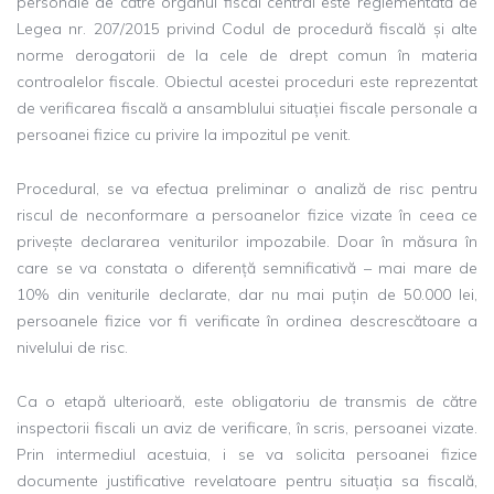
personale de către organul fiscal central este reglementată de
Legea nr. 207/2015 privind Codul de procedură fiscală și alte
norme derogatorii de la cele de drept comun în materia
controalelor fiscale. Obiectul acestei proceduri este reprezentat
de verificarea fiscală a ansamblului situației fiscale personale a
persoanei fizice cu privire la impozitul pe venit.
Procedural, se va efectua preliminar o analiză de risc pentru
riscul de neconformare a persoanelor fizice vizate în ceea ce
privește declararea veniturilor impozabile. Doar în măsura în
care se va constata o diferență semnificativă – mai mare de
10% din veniturile declarate, dar nu mai puțin de 50.000 lei,
persoanele fizice vor fi verificate în ordinea descrescătoare a
nivelului de risc.
Ca o etapă ulterioară, este obligatoriu de transmis de către
inspectorii fiscali un aviz de verificare, în scris, persoanei vizate.
Prin intermediul acestuia, i se va solicita persoanei fizice
documente justificative revelatoare pentru situația sa fiscală,