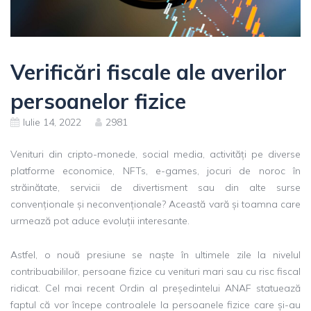
Verificări fiscale ale averilor
persoanelor fizice
Iulie 14, 2022
2981
Venituri din cripto-monede, social media, activități pe diverse
platforme economice, NFTs, e-games, jocuri de noroc în
străinătate, servicii de divertisment sau din alte surse
convenționale și neconvenționale? Această vară și toamna care
urmează pot aduce evoluții interesante.
Astfel, o nouă presiune se naște în ultimele zile la nivelul
contribuabililor, persoane fizice cu venituri mari sau cu risc fiscal
ridicat. Cel mai recent Ordin al președintelui ANAF statuează
faptul că vor începe controalele la persoanele fizice care și-au