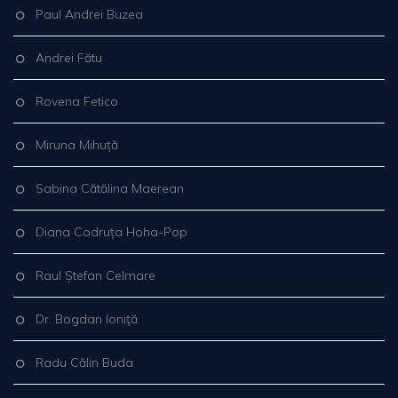
Paul Andrei Buzea
Andrei Fătu
Rovena Fetico
Miruna Mihuță
Sabina Cătălina Maerean
Diana Codruța Hoha-Pop
Raul Ștefan Celmare
Dr. Bogdan Ioniţă
Radu Călin Buda