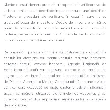
Ulterior acestui demers procedural, raportul de verificare va sta
la baza emiterii unei decizii de impunere sau a unei decizii de
încetare a procedurii de verificare, în cazul în care nu se
ajustează baza de impozitare. Decizia de impunere emisă va
putea fi contestată în condițiile regimul dreptului comun în
materie, respectiv în termen de 45 de zile de la momentul
comunicării, sub sancțiunea decăderii.
Recomandăm persoanelor fizice să păstreze orice dovezi ale
cheltuielilor efectuate sau pentru veniturile realizate (contracte,
chitanțe, facturi, extrase bancare). Agenția Națională de
Administrare Fiscală va desfăşura controale pe mai multe
segmente și vor intra în control marii contribuabili, administrați
de Direcţia Generală a Marilor Contribuabili. Persoanele vizate
sunt cei care activează pe piața criptomonedelor, influenceri,
acțiuni cumpărate, utilizarea platformelor de videochat și cei
care promovează diverse produse, servicii sau firme pe rețelele
de socializare.