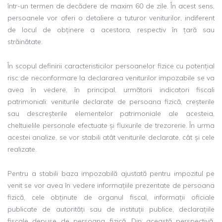
într-un termen de decădere de maxim 60 de zile. În acest sens,
persoanele vor oferi o detaliere a tuturor veniturilor, indiferent
de locul de obținere a acestora, respectiv în țară sau
străinătate.
În scopul definirii caracteristicilor persoanelor fizice cu potențial
risc de neconformare la declararea veniturilor impozabile se va
avea în vedere, în principal, următorii indicatori fiscali
patrimoniali: veniturile declarate de persoana fizică, creșterile
sau descreșterile elementelor patrimoniale ale acesteia,
cheltuielile personale efectuate și fluxurile de trezorerie. În urma
acestei analize, se vor stabili atât veniturile declarate, cât și cele
realizate.
Pentru a stabili baza impozabilă ajustată pentru impozitul pe
venit se vor avea în vedere informațiile prezentate de persoana
fizică, cele obținute de organul fiscal, informații oficiale
publicate de autorități sau de instituții publice, declarațiile
fiscale depuse de persoana fizică. Din această perspectivă,