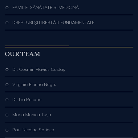
FAMILIE, SĂNĂTATE ȘI MEDICINĂ
DREPTURI ȘI LIBERTĂȚI FUNDAMENTALE
OUR TEAM
Dr. Cosmin Flavius Costaş
Virginia Florina Negru
Dr. Lia Pricope
Maria Monica Tușa
Paul Nicolae Sorinca