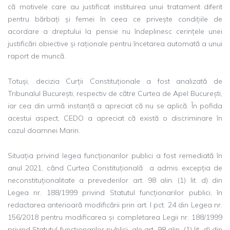
că motivele care au justificat instituirea unui tratament diferit
pentru bărbați și femei în ceea ce privește condițiile de
acordare a dreptului la pensie nu îndeplinesc cerințele unei
justificări obiective și raționale pentru încetarea automată a unui
raport de muncă.
Totuși, decizia Curții Constituționale a fost analizată de
Tribunalul București, respectiv de către Curtea de Apel București,
iar cea din urmă instanță a apreciat că nu se aplică. În pofida
acestui aspect, CEDO a apreciat că există o discriminare în
cazul doamnei Marin.
Situația privind legea funcționarilor publici a fost remediată în
anul 2021, când Curtea Constituțională a admis excepția de
neconstituționalitate a prevederilor art. 98 alin. (1) lit. d) din
Legea nr. 188/1999 privind Statutul funcționarilor publici, în
redactarea anterioară modificării prin art. I pct. 24 din Legea nr.
156/2018 pentru modificarea și completarea Legii nr. 188/1999
privind Statutul funcționarilor publici, ale art. 98 alin. (1) lit. d) din