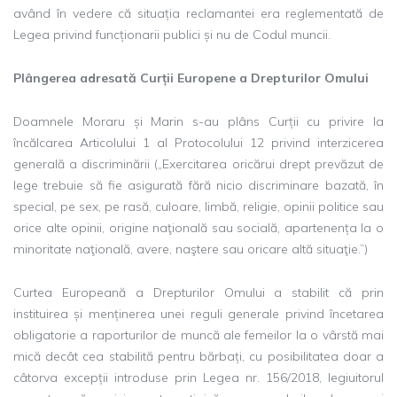
având în vedere că situația reclamantei era reglementată de
Legea privind funcționarii publici și nu de Codul muncii.
Plângerea adresată Curții Europene a Drepturilor Omului
Doamnele Moraru și Marin s-au plâns Curții cu privire la
încălcarea Articolului 1 al Protocolului 12 privind interzicerea
generală a discriminării („Exercitarea oricărui drept prevăzut de
lege trebuie să fie asigurată fără nicio discriminare bazată, în
special, pe sex, pe rasă, culoare, limbă, religie, opinii politice sau
orice alte opinii, origine naţională sau socială, apartenența la o
minoritate naţională, avere, naştere sau oricare altă situaţie.”)
Curtea Europeană a Drepturilor Omului a stabilit că prin
instituirea și menținerea unei reguli generale privind încetarea
obligatorie a raporturilor de muncă ale femeilor la o vârstă mai
mică decât cea stabilită pentru bărbați, cu posibilitatea doar a
câtorva excepții introduse prin Legea nr. 156/2018, legiuitorul