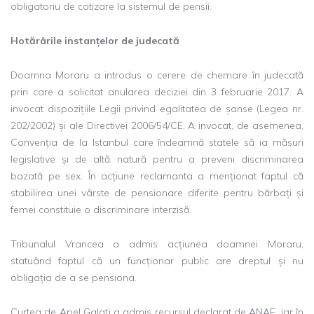
obligatoriu de cotizare la sistemul de pensii.
Hot
ărârile instanțelor de judecată
Doamna Moraru a introdus o cerere de chemare în judecată
prin care a solicitat anularea deciziei din 3 februarie 2017. A
invocat dispozițiile Legii privind egalitatea de șanse (Legea nr.
202/2002) și ale Directivei 2006/54/CE. A invocat, de asemenea,
Convenția de la Istanbul care îndeamnă statele să ia măsuri
legislative și de altă natură pentru a preveni discriminarea
bazată pe sex. În acțiune reclamanta a menționat faptul că
stabilirea unei vârste de pensionare diferite pentru bărbați și
femei constituie o discriminare interzisă.
Tribunalul Vrancea a admis acțiunea doamnei Moraru,
statuând faptul că un funcționar public are dreptul și nu
obligația de a se pensiona.
Curtea de Apel Galați a admis recursul declarat de ANAF, iar în