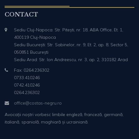
CONTACT
Sediu Cluj-Napoca: Str. Pitești, nr. 18, ABA Office, Et. 1,
400119 Cluj-Napoca
Sediu București: Str. Sabinelor, nr. 9, Et. 2, ap. 8, Sector 5,
050851 București
Sediu Arad: Str. Ion Andreescu, nr. 3, ap. 2, 310182 Arad
Fax: 0264.236302
0733.410246
0742.410246
0264.236302
office@costas-negru.ro
Avocații noștri vorbesc limbile engleză, franceză, germană,
italiană, spaniolă, maghiară și ucrainiană.