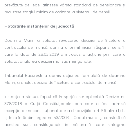
prevăzute de lege: atinsese vârsta standard de pensionare și
realizase stagiul minim de cotizare la sistemul de pensii.
Hot
ărârile instanțelor de judecată
Doamna Marin a solicitat revocarea deciziei de încetare a
contractului de muncă, dar nu a primit niciun răspuns, sens în
care la data de 28.03.2019 a introdus o acțiune prin care a
solicitat anularea deciziei mai sus menționate.
Tribunalul București a admis acțiunea formulată de doamna
Marin, a anulat decizia de încetare a contractului de muncă.
Instanța a statuat faptul că în speță este aplicabilă Decizia nr.
378/2018 a Curții Constituționale prin care a fost admisă
excepția de neconstituționalitate a dispozițiilor art. 56 alin. (1) lit.
c) teza întâi din Legea nr. 53/2003 – Codul muncii și constată că
acestea sunt constituționale în măsura în care sintagma