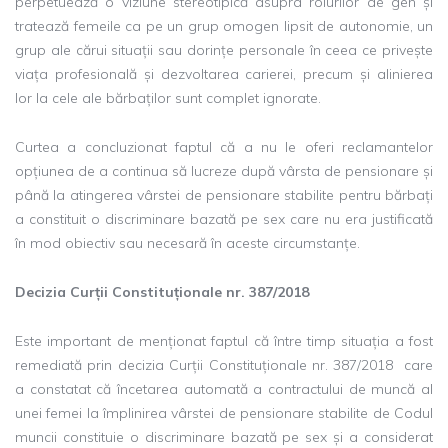
perpetuează o viziune stereotipică asupra rolurilor de gen și
tratează femeile ca pe un grup omogen lipsit de autonomie, un
grup ale cărui situații sau dorințe personale în ceea ce privește
viața profesională și dezvoltarea carierei, precum și alinierea
lor la cele ale bărbaților sunt complet ignorate.
Curtea a concluzionat faptul că a nu le oferi reclamantelor
opțiunea de a continua să lucreze după vârsta de pensionare și
până la atingerea vârstei de pensionare stabilite pentru bărbați
a constituit o discriminare bazată pe sex care nu era justificată
în mod obiectiv sau necesară în aceste circumstanțe.
Decizia Curții Constituționale nr. 387/2018
Este important de menționat faptul că între timp situația a fost
remediată prin decizia Curții Constituționale nr. 387/2018 care
a constatat că încetarea automată a contractului de muncă al
unei femei la împlinirea vârstei de pensionare stabilite de Codul
muncii constituie o discriminare bazată pe sex și a considerat