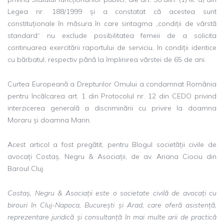
Legea nr. 188/1999 și a constatat că acestea sunt
constituționale în măsura în care sintagma „condiții de vârstă
standard“ nu exclude posibilitatea femeii de a solicita
continuarea exercitării raportului de serviciu, în condiții identice
cu bărbatul, respectiv până la împlinirea vârstei de 65 de ani.
Curtea Europeană a Drepturilor Omului a condamnat România
pentru încălcarea art. 1 din Protocolul nr. 12 din CEDO privind
interzicerea generală a discriminării cu privire la doamna
Moraru și doamna Marin.
Acest articol a fost pregătit, pentru Blogul societății civile de
avocați Costaș, Negru & Asociații, de av. Ariana Ciociu din
Baroul Cluj.
Costaș, Negru & Asociații este o societate civilă de avocați cu
birouri în Cluj-Napoca, București și Arad, care oferă asistență,
reprezentare juridică și consultanță în mai multe arii de practică