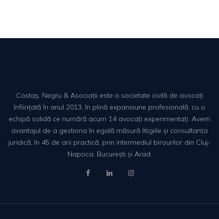
Costaș, Negru & Asociații este o societate civilă de avocați
înființată în anul 2013, în plină expansiune profesională, cu o
echipă solidă ce numără acum 14 avocați experimentați. Avem
avantajul de a gestiona în egală măsură litigiile și consultanța
juridică, în 45 de arii practică, prin intermediul birourilor din Cluj-
Napoca, București și Arad.