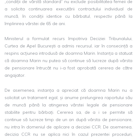
„condiții de vârstă standard“ nu exclude posibilitatea femeii de
a solicita continuarea executării contractului individual de
muncă, în condiții identice cu bărbatul, respectiv până la
împlinirea vârstei de 65 de ani.
Ministerul a formulat recurs împotriva Deciziei Tribunalului,
Curtea de Apel București a admis recursul, iar în consecință a
respins acțiunea introdusă de doamna Marin. Instanța a statuat
că doamna Marin nu putea să continue să lucreze după vârsta
de pensionare întrucât nu i-a fost aprobată cererea de către
angajator.
De asemenea, instanța a apreciat că doamna Marin nu a
solicitat un tratament egal, și anume prelungirea raportului său
de muncă până la atingerea vârstei legale de pensionare
stabilite pentru bărbați. Cererea sa, de a i se permite să
continue să lucreze timp de un an după vârsta de pensionare,
nu intra în domeniul de aplicare a deciziei CCR. De asemenea,
decizia CCR nu se aplica nici în cazul prezentei proceduri,