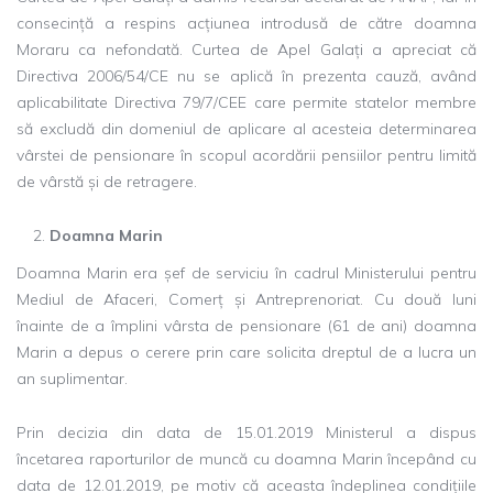
consecință a respins acțiunea introdusă de către doamna
Moraru ca nefondată. Curtea de Apel Galați a apreciat că
Directiva 2006/54/CE nu se aplică în prezenta cauză, având
aplicabilitate Directiva 79/7/CEE care permite statelor membre
să excludă din domeniul de aplicare al acesteia determinarea
vârstei de pensionare în scopul acordării pensiilor pentru limită
de vârstă și de retragere.
Doamna Marin
Doamna Marin era șef de serviciu în cadrul Ministerului pentru
Mediul de Afaceri, Comerț și Antreprenoriat. Cu două luni
înainte de a împlini vârsta de pensionare (61 de ani) doamna
Marin a depus o cerere prin care solicita dreptul de a lucra un
an suplimentar.
Prin decizia din data de 15.01.2019 Ministerul a dispus
încetarea raporturilor de muncă cu doamna Marin începând cu
data de 12.01.2019, pe motiv că aceasta îndeplinea condițiile