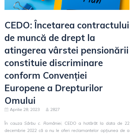
CEDO: Încetarea contractului
de muncă de drept la
atingerea vârstei pensionării
constituie discriminare
conform Convenției
Europene a Drepturilor
Omului
Aprilie 28, 2023
2827
În cauza
Sârbu c. României
, CEDO a hotărât la data de 22
decembrie 2022 că a nu le oferi reclamantelor opțiunea de a