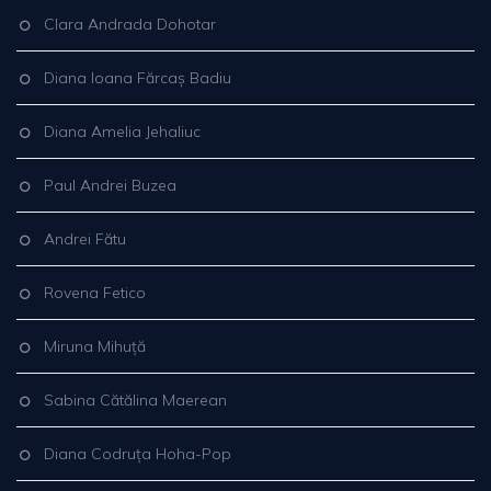
Clara Andrada Dohotar
Diana Ioana Fărcaș Badiu
Diana Amelia Jehaliuc
Paul Andrei Buzea
Andrei Fătu
Rovena Fetico
Miruna Mihuță
Sabina Cătălina Maerean
Diana Codruța Hoha-Pop