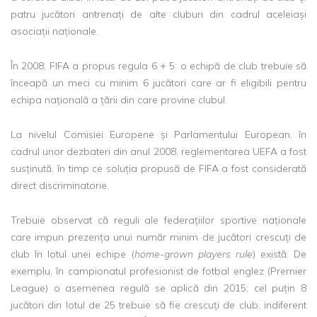
patru jucători antrenați de alte cluburi din cadrul aceleiași
asociații naționale.
În 2008, FIFA a propus regula 6 + 5: o echipă de club trebuie să
înceapă un meci cu minim 6 jucători care ar fi eligibili pentru
echipa națională a țării din care provine clubul.
La nivelul Comisiei Europene și Parlamentului European, în
cadrul unor dezbateri din anul 2008, reglementarea UEFA a fost
susținută, în timp ce soluția propusă de FIFA a fost considerată
direct discriminatorie.
Trebuie observat că reguli ale federațiilor sportive naționale
care impun prezența unui număr minim de jucători crescuți de
club în lotul unei echipe (
home-grown players rule
) există. De
exemplu, în campionatul profesionist de fotbal englez (Premier
League) o asemenea regulă se aplică din 2015: cel puțin 8
jucători din lotul de 25 trebuie să fie crescuți de club, indiferent