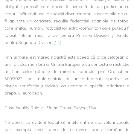
obligație precisă care poate fi invocată de un particular cu
scopul înlăturării unei dispoziții discriminatorii susceptibile de a-i
fi aplicate (
in concreto
, regulile federației spaniole de fotbal
care limitau numărul fotbaliștilor extra-comunitari care puteau fi
folosiți într-un meci la trei pentru Primera Division și la doi
pentru Segunda Division)
[14]
.
Prin urmare, estimarea noastră este aceea că orice cetățean al
unui alt stat membru al Uniunii Europene va contesta o restricție
de tipul celor gândite de ministrul sportului prin Ordinul nr.
500/2022 sau implementate de unele federații sportive va
obține satisfacție judiciară, ca urmare a aplicării prioritare a
dreptului european.
F. Nationality Rule vs. Home Grown Players Rule
Ne apare ca evident faptul că, indiferent de motivele invocate
(de exemplu, necesitatea de a avea sportivi români de