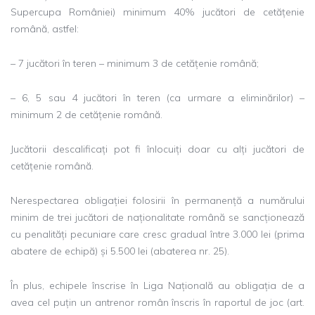
Supercupa României) minimum 40% jucători de cetățenie
română, astfel:
– 7 jucători în teren – minimum 3 de cetățenie română;
– 6, 5 sau 4 jucători în teren (ca urmare a eliminărilor) –
minimum 2 de cetățenie română.
Jucătorii descalificați pot fi înlocuiți doar cu alți jucători de
cetățenie română.
Nerespectarea obligației folosirii în permanență a numărului
minim de trei jucători de naționalitate română se sancționează
cu penalități pecuniare care cresc gradual între 3.000 lei (prima
abatere de echipă) și 5.500 lei (abaterea nr. 25).
În plus, echipele înscrise în Liga Națională au obligația de a
avea cel puțin un antrenor român înscris în raportul de joc (art.