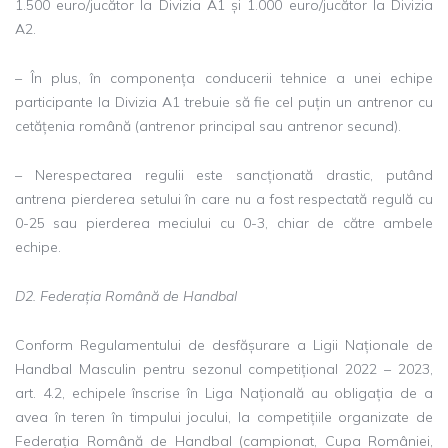
1.500 euro/jucător la Divizia A1 și 1.000 euro/jucător la Divizia
A2.
– În plus, în componența conducerii tehnice a unei echipe
participante la Divizia A1 trebuie să fie cel puțin un antrenor cu
cetățenia română (antrenor principal sau antrenor secund).
– Nerespectarea regulii este sancționată drastic, putând
antrena pierderea setului în care nu a fost respectată regulă cu
0-25 sau pierderea meciului cu 0-3, chiar de către ambele
echipe.
D2. Federația Română de Handbal
Conform Regulamentului de desfășurare a Ligii Naționale de
Handbal Masculin pentru sezonul competițional 2022 – 2023,
art. 4.2, echipele înscrise în Liga Națională au obligația de a
avea în teren în timpului jocului, la competițiile organizate de
Federația Română de Handbal (campionat, Cupa României,