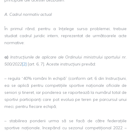
A. Cadrul normativ actual
În primul rând, pentru a înțelege sursa problemei, trebuie
studiat cadrul juridic intern, reprezentat de următoarele acte
normative:
a)
Instrucțiunile de aplicare ale Ordinului ministrului sportului nr.
500/2022
[2]
[art. 6, 7]. Aceste instrucțiuni prevăd:
– regula “40% români în echipă” (conform art. 6 din Instrucțiuni,
ea se aplică pentru competițiile sportive naționale oficiale de
seniori și tineret, iar ponderea se raportează la numărul total de
sportivi participanți care pot evolua pe teren pe parcursul unui
meci, pentru fiecare echipă;
– stabilirea ponderii urma să se facă de către federațiile
sportive naționale, începând cu sezonul competițional 2022 –