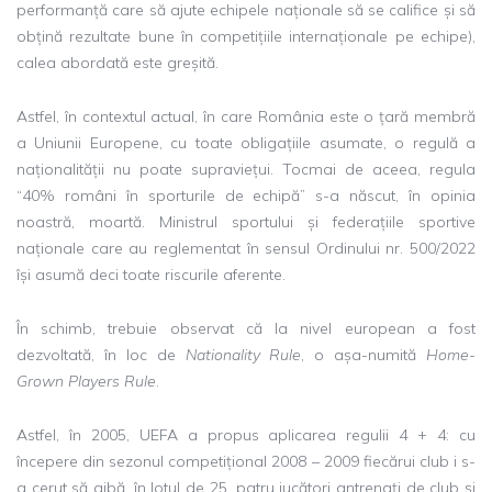
performanță care să ajute echipele naționale să se califice și să
obțină rezultate bune în competițiile internaționale pe echipe),
calea abordată este greșită.
Astfel, în contextul actual, în care România este o țară membră
a Uniunii Europene, cu toate obligațiile asumate, o regulă a
naționalității nu poate supraviețui. Tocmai de aceea, regula
“40% români în sporturile de echipă” s-a născut, în opinia
noastră, moartă. Ministrul sportului și federațiile sportive
naționale care au reglementat în sensul Ordinului nr. 500/2022
își asumă deci toate riscurile aferente.
În schimb, trebuie observat că la nivel european a fost
dezvoltată, în loc de
Nationality Rule
, o așa-numită
Home-
Grown Players Rule
.
Astfel, în 2005, UEFA a propus aplicarea regulii 4 + 4: cu
începere din sezonul competițional 2008 – 2009 fiecărui club i s-
a cerut să aibă, în lotul de 25, patru jucători antrenați de club și