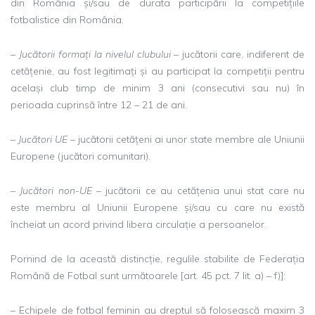
din România și/sau de durata participării la competițiile
fotbalistice din România.
–
Jucătorii formați la nivelul clubului –
jucătorii care, indiferent de
cetățenie, au fost legitimați și au participat la competiții pentru
același club timp de minim 3 ani (consecutivi sau nu) în
perioada cuprinsă între 12 – 21 de ani.
–
Jucători UE
– jucătorii cetățeni ai unor state membre ale Uniunii
Europene (jucători comunitari).
–
Jucători non-UE
– jucătorii ce au cetățenia unui stat care nu
este membru al Uniunii Europene și/sau cu care nu există
încheiat un acord privind libera circulație a persoanelor.
Pornind de la această distincție, regulile stabilite de Federația
Română de Fotbal sunt următoarele [art. 45 pct. 7 lit. a) – f)]:
– Echipele de fotbal feminin au dreptul să folosească maxim 3