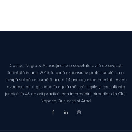
Costaș, Negru & Asociații este o societate civilă de avocați
înființată în anul 2013, în plină expansiune profesională, cu o
echipă solidă ce numără acum 14 avocați experimentați. Avem
avantajul de a gestiona în egală măsură litigiile și consultanța
juridică, în 45 de arii practică, prin intermediul birourilor din Cluj-
Napoca, București și Arad.