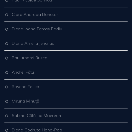
Paul Nicolae Sorinca
Clara Andrada Dohotar
Diana Ioana Fărcaș Badiu
Diana Amelia Jehaliuc
Paul Andrei Buzea
Andrei Fătu
Rovena Fetico
Miruna Mihuță
Sabina Cătălina Maerean
Diana Codruța Hoha-Pop