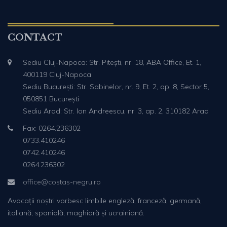
CONTACT
Sediu Cluj-Napoca: Str. Pitești, nr. 18, ABA Office, Et. 1,
400119 Cluj-Napoca
Sediu București: Str. Sabinelor, nr. 9, Et. 2, ap. 8, Sector 5,
050851 București
Sediu Arad: Str. Ion Andreescu, nr. 3, ap. 2, 310182 Arad
Fax: 0264.236302
0733.410246
0742.410246
0264.236302
office@costas-negru.ro
Avocații noștri vorbesc limbile engleză, franceză, germană,
italiană, spaniolă, maghiară și ucrainiană.