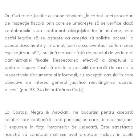
Or, Curtea de Justiție o spune răspicat, „În cadrul unei proceduri
de inspecție fiscală, prin care se urmărește să se verifice dacă
contribuabilii s-au conformat obligațiilor lor în materie, este
astfel legitim să se aștepte ca aceștia să solicite accesul la
aceste documente și informații pentru ca, eventual, să furnizeze
explicații sau să își susțină motivele față de punctul de vedere al
administrației fiscale. Respectarea efectivă a dreptului la
apărare impune însă să existe o posibilitate reală de acces la
respectivele documente și informații, cu excepția cazului în care
obiective de interes general justifică restrângerea acestui
acces” (par. 33, 34 din hotărârea Curții).
La Costaș, Negru & Asociații, ne bucurăm pentru această
soluție, care confirmă în fapt principiul pe care, de mai mulți ani,
îl expunem în fața instanțelor de judecată. Este satisfacția
noastră să constatăm că am avut dreptate, inclusiv în acele