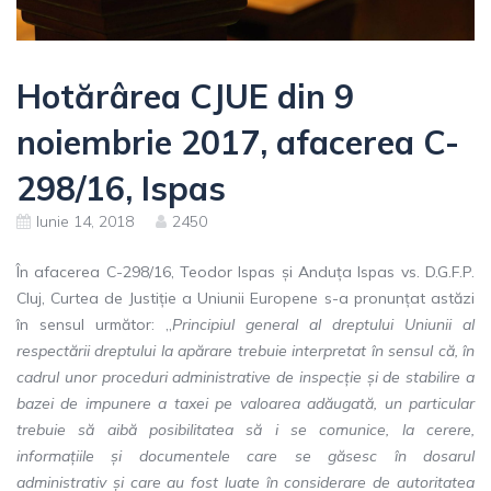
Hotărârea CJUE din 9
noiembrie 2017, afacerea C-
298/16, Ispas
Iunie 14, 2018
2450
În afacerea C-298/16, Teodor Ispas și Anduța Ispas vs. D.G.F.P.
Cluj, Curtea de Justiție a Uniunii Europene s-a pronunțat astăzi
în sensul următor: „
Principiul general al dreptului Uniunii al
respectării dreptului la apărare trebuie interpretat în sensul că, în
cadrul unor proceduri administrative de inspecție și de stabilire a
bazei de impunere a taxei pe valoarea adăugată, un particular
trebuie să aibă posibilitatea să i se comunice, la cerere,
informațiile și documentele care se găsesc în dosarul
administrativ și care au fost luate în considerare de autoritatea