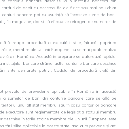
um conturile bancare deschise la o instituție bancară din
 carduri de debit cu acestea, fie ele fizice sau mai nou chiar
ea conturi bancare pot cu ușurință să încaseze sume de bani,
ât și în magazine, dar și să efectueze retrageri de numerar de
tă întreaga procedură a executării silite, întrucât poprirea
e străine, membre ale Uniunii Europene, nu se mai poate realiza
civilă din România. Această împrejurare se datorează faptului
nstituțiilor bancare străine, astfel conturile bancare deschise
ării silite demarate potrivit Codului de procedură civilă din
 pot prevala de prevederile aplicabile în România în această
 și a sumelor de bani din conturile bancare care se află pe
e teritoriul unui alt stat membru, sau în cazul conturilor bancare
e de executare sunt reglementate de legislația statului membru
or deschise în țările străine membre ale Uniunii Europene, este
ării silite aplicabile în aceste state, așa cum prevede și art.