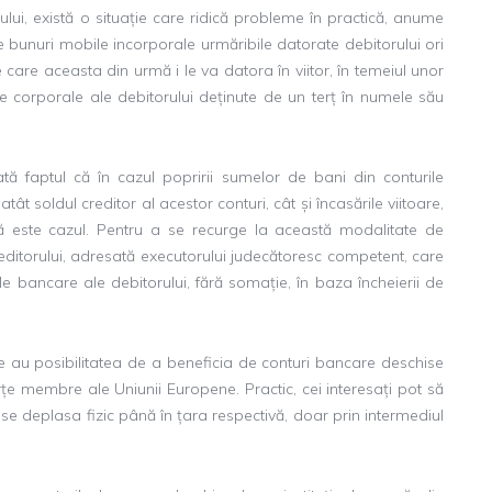
ului, există o situație care ridică probleme în practică, anume
te bunuri mobile incorporale urmăribile datorate debitorului ori
are aceasta din urmă i le va datora în viitor, în temeiul unor
le corporale ale debitorului deținute de un terț în numele său
ată faptul că în cazul popririi sumelor de bani din conturile
atât soldul creditor al acestor conturi, cât și încasările viitoare,
că este cazul. Pentru a se recurge la această modalitate de
reditorului, adresată executorului judecătoresc competent, care
 bancare ale debitorului, fără somație, în baza încheierii de
ne au posibilitatea de a beneficia de conturi bancare deschise
 terțe membre ale Uniunii Europene. Practic, cei interesați pot să
a se deplasa fizic până în țara respectivă, doar prin intermediul