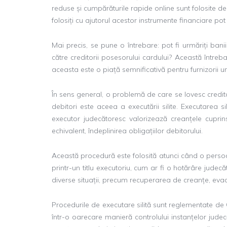
reduse și cumpărăturile rapide online sunt folosite 
folosiți cu ajutorul acestor instrumente financiare pot fi
Mai precis, se pune o întrebare: pot fi urmăriți ban
către creditorii posesorului cardului? Această între
aceasta este o piață semnificativă pentru furnizorii
În sens general, o problemă de care se lovesc credit
debitori este aceea a executării silite. Executarea 
executor judecătoresc valorizează creanțele cuprinse
echivalent, îndeplinirea obligațiilor debitorului.
Această procedură este folosită atunci când o persoan
printr-un titlu executoriu, cum ar fi o hotărâre judec
diverse situații, precum recuperarea de creanțe, eva
Procedurile de executare silită sunt reglementate de 
într-o oarecare manieră controlului instanțelor jude