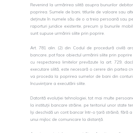
Revenind la urmărirea silită asupra bunurilor debitor
poprirea. Sumele de bani, titlurile de valoare sau al
deținute în numele său de o a treia persoană sau pe c
raporturi juridice existente, precum și bunurile mobi
sunt supuse urmăririi silite prin poprire.
Art. 781 alin. (2) din Codul de procedură civilă ar
bancare, pot face obiectul urmăririi silite prin poprire 
cu respectarea limitelor prevăzute la art. 729, da
executare silită, este necesară o cerere din partea c
va proceda la poprirea sumelor de bani din conturile
încuviințare a executării silite.
Datorită evoluției tehnologiei, tot mai multe persoa
la instituții bancare străine, pe teritoriul unor state
își deschidă un cont bancar într-o țară străină, fără 
unui mijloc de comunicare la distanță.