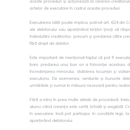
aceste proceduri și acționează la cererea creditorul
actelor de executare în cadrul acestei proceduri.
Executarea silită poate implica, potrivit art. 624 din
ale debitorului sau aparținând terților ținuți să răspun
îndestulării creditorilor, precum și predarea către cred
fără drept de debitor.
Este important de menționat faptul că pot fi executat
bani, predarea unui bun ori a folosinței acestuia, des
încredințarea minorului, stabilirea locuinței și vizita
executoriu. De asemenea, veniturile și bunurile debito
urmăribile și numai în măsura necesară pentru realizar
Fără a intra în prea multe detalii de procedură, treb
atunci când creanța este certă, lichidă și exigibilă.
în executare, însă pot participa, în condițiile legii, 
aparținând debitorului.