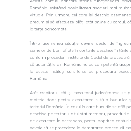
Aceste conturi bancare străine funcționează prec
România, existând posibilitatea asocierii mai multor
virtuale. Prin urmare, cei care își deschid asemen
precum și să efectueze plăți, atât
online
cu cardul, c
la terțe bancomate.
Într-o asemenea situație devine destul de îngreuna
sumelor de bani aflate în conturile deschise în țăril
conform procedurii instituite de Codul de procedură 
că autoritățile din România nu au competență asupra i
la aceste instituții sunt ferite de procedura execut
România.
Atât creditorul, cât și executorul judecătoresc se
materie doar pentru executarea silită a bunurilor
teritoriul României. În cazul în care bunurile se află p
deschise pe teritoriul altui stat membru, proceduril
de executare. În acest sens, pentru poprirea conturil
nevoie să se procedeze la demararea procedurii execut