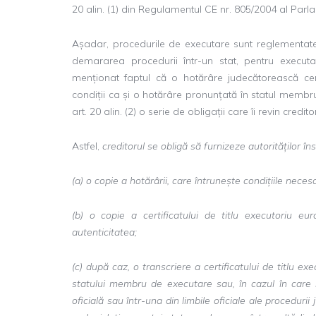
20 alin. (1) din Regulamentul CE nr. 805/2004 al Parla
Așadar, procedurile de executare sunt reglementate 
demararea procedurii într-un stat, pentru executare
menționat faptul că o hotărâre judecătorească cert
condiții ca și o hotărâre pronunțată în statul membr
art. 20 alin. (2) o serie de obligații care îi revin credit
Astfel,
creditorul se obligă să furnizeze autorităților 
(a) o copie a hotărârii, care întrunește condițiile necesa
(b) o copie a certificatului de titlu executoriu eur
autenticitatea;
(c) după caz, o transcriere a certificatului de titlu e
statului membru de executare sau, în cazul în care r
oficială sau într-una din limbile oficiale ale procedurii