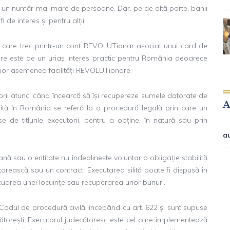
de un număr mai mare de persoane. Dar, pe de altă parte, banii
 de interes și pentru alții.
ii care trec printr-un cont REVOLUTionar asociat unui card de
bare este de un uriaș interes practic pentru România deoarece
 unor asemenea facilități REVOLUTionare.
orii atunci când încearcă să își recupereze sumele datorate de
silită în România se referă la o procedură legală prin care un
 de titlurile executorii, pentru a obține, în natură sau prin
a
ă sau o entitate nu îndeplinește voluntar o obligație stabilită
ătorească sau un contract. Executarea silită poate fi dispusă în
cuarea unei locuințe sau recuperarea unor bunuri.
Codul de procedură civilă, începând cu art. 622 și sunt supuse
cătorești. Executorul judecătoresc este cel care implementează