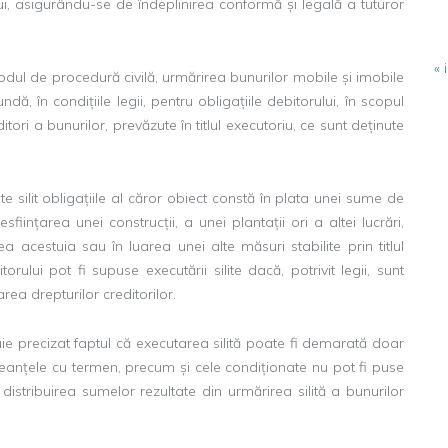
ui, asigurându-se de îndeplinirea conformă și legală a tuturor
« i
 Codul de procedură civilă, urmărirea bunurilor mobile și imobile
dă, în condițiile legii, pentru obligațiile debitorului, în scopul
itori a bunurilor, prevăzute în titlul executoriu, ce sunt deținute
e silit obligațiile al căror obiect constă în plata unei sume de
ființarea unei construcții, a unei plantații ori a altei lucrări,
rea acestuia sau în luarea unei alte măsuri stabilite prin titlul
rului pot fi supuse executării silite dacă, potrivit legii, sunt
ea drepturilor creditorilor.
uie precizat faptul că executarea silită poate fi demarată doar
 Creanțele cu termen, precum și cele condiționate nu pot fi puse
la distribuirea sumelor rezultate din urmărirea silită a bunurilor