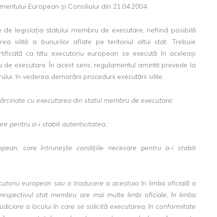
mentului European și Consiliului din 21.04.2004.
de legislația statului membru de executare, nefiind posibilă
a silită a bunurilor aflate pe teritoriul altui stat. Trebuie
ificată ca titlu executoriu european se execută în aceleași
u de executare. În acest sens, regulamentul amintit prevede la
orului, în vederea demarării procedurii executării silite.
însărcinate cu executarea din statul membru de executare:
re pentru a-i stabili autenticitatea;
opean, care întrunește condițiile necesare pentru a-i stabili
xecutoriu european sau o traducere a acestuia în limba oficială a
espectivul stat membru are mai multe limbi oficiale, în limba
 judiciare a locului în care se solicită executarea, în conformitate