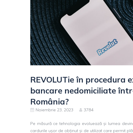
REVOLUTie în procedura exe
bancare nedomiciliate într-
România?
Noiembrie 23, 2023
3784
Pe măsură ce tehnologia evoluează și lumea devine
cardurile ușor de obținut și de utilizat care permit plă