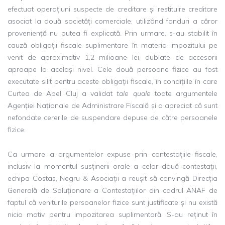
efectuat operațiuni suspecte de creditare și restituire creditare
asociat la două societăți comerciale, utilizând fonduri a căror
proveniență nu putea fi explicată. Prin urmare, s-au stabilit în
cauză obligații fiscale suplimentare în materia impozitului pe
venit de aproximativ 1,2 milioane lei, dublate de accesorii
aproape la același nivel. Cele două persoane fizice au fost
executate silit pentru aceste obligații fiscale, în condițiile în care
Curtea de Apel Cluj a validat
tale quale
toate argumentele
Agenției Naționale de Administrare Fiscală și a apreciat că sunt
nefondate cererile de suspendare depuse de către persoanele
fizice.
Ca urmare a argumentelor expuse prin contestațiile fiscale,
inclusiv la momentul susținerii orale a celor două contestații,
echipa Costaș, Negru & Asociații a reușit să convingă Direcția
Generală de Soluționare a Contestațiilor din cadrul ANAF de
faptul că veniturile persoanelor fizice sunt justificate și nu există
nicio motiv pentru impozitarea suplimentară. S-au reținut în