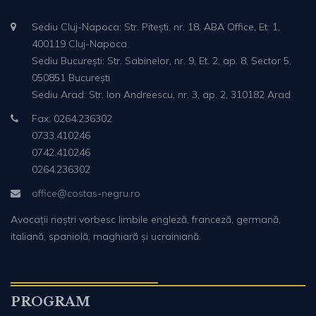
Sediu Cluj-Napoca: Str. Pitești, nr. 18, ABA Office, Et. 1,
400119 Cluj-Napoca
Sediu București: Str. Sabinelor, nr. 9, Et. 2, ap. 8, Sector 5,
050851 București
Sediu Arad: Str. Ion Andreescu, nr. 3, ap. 2, 310182 Arad
Fax: 0264.236302
0733.410246
0742.410246
0264.236302
office@costas-negru.ro
Avocații noștri vorbesc limbile engleză, franceză, germană,
italiană, spaniolă, maghiară și ucrainiană.
PROGRAM