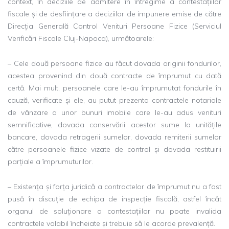
context, în deciziile de admitere în întregime a contestațiilor
fiscale și de desființare a deciziilor de impunere emise de către
Direcția Generală Control Venituri Persoane Fizice (Serviciul
Verificări Fiscale Cluj-Napoca), următoarele:
– Cele două persoane fizice au făcut dovada originii fondurilor,
acestea provenind din două contracte de împrumut cu dată
certă. Mai mult, persoanele care le-au împrumutat fondurile în
cauză, verificate și ele, au putut prezenta contractele notariale
de vânzare a unor bunuri imobile care le-au adus venituri
semnificative, dovada conservării acestor sume la unitățile
bancare, dovada retragerii sumelor, dovada remiterii sumelor
către persoanele fizice vizate de control și dovada restituirii
parțiale a împrumuturilor.
– Existența și forța juridică a contractelor de împrumut nu a fost
pusă în discuție de echipa de inspecție fiscală, astfel încât
organul de soluționare a contestațiilor nu poate invalida
contractele valabil încheiate și trebuie să le acorde prevalență.