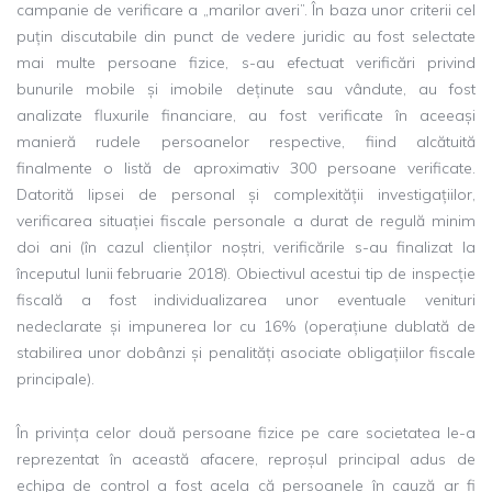
campanie de verificare a „marilor averi”. În baza unor criterii cel
puțin discutabile din punct de vedere juridic au fost selectate
mai multe persoane fizice, s-au efectuat verificări privind
bunurile mobile și imobile deținute sau vândute, au fost
analizate fluxurile financiare, au fost verificate în aceeași
manieră rudele persoanelor respective, fiind alcătuită
finalmente o listă de aproximativ 300 persoane verificate.
Datorită lipsei de personal și complexității investigațiilor,
verificarea situației fiscale personale a durat de regulă minim
doi ani (în cazul clienților noștri, verificările s-au finalizat la
începutul lunii februarie 2018). Obiectivul acestui tip de inspecție
fiscală a fost individualizarea unor eventuale venituri
nedeclarate și impunerea lor cu 16% (operațiune dublată de
stabilirea unor dobânzi și penalități asociate obligațiilor fiscale
principale).
În privința celor două persoane fizice pe care societatea le-a
reprezentat în această afacere, reproșul principal adus de
echipa de control a fost acela că persoanele în cauză ar fi