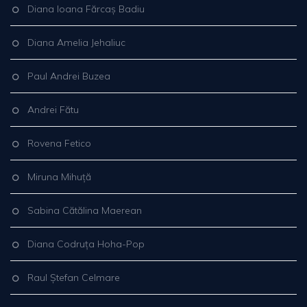
Diana Ioana Fărcaș Badiu
Diana Amelia Jehaliuc
Paul Andrei Buzea
Andrei Fătu
Rovena Fetico
Miruna Mihuță
Sabina Cătălina Maerean
Diana Codruța Hoha-Pop
Raul Ștefan Celmare