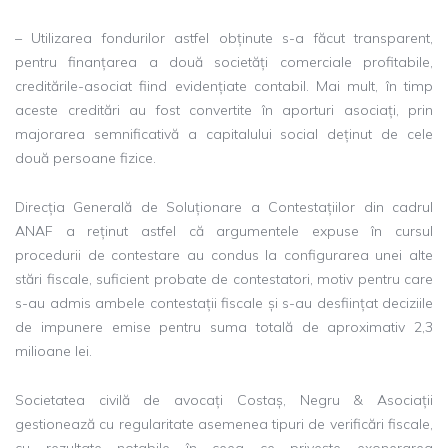
– Utilizarea fondurilor astfel obținute s-a făcut transparent,
pentru finanțarea a două societăți comerciale profitabile,
creditările-asociat fiind evidențiate contabil. Mai mult, în timp
aceste creditări au fost convertite în aporturi asociați, prin
majorarea semnificativă a capitalului social deținut de cele
două persoane fizice.
Direcția Generală de Soluționare a Contestațiilor din cadrul
ANAF a reținut astfel că argumentele expuse în cursul
procedurii de contestare au condus la configurarea unei alte
stări fiscale, suficient probate de contestatori, motiv pentru care
s-au admis ambele contestații fiscale și s-au desființat deciziile
de impunere emise pentru suma totală de aproximativ 2,3
milioane lei.
Societatea civilă de avocați Costaș, Negru & Asociații
gestionează cu regularitate asemenea tipuri de verificări fiscale,
cu rezultate notabile în ceea ce privește exonerarea