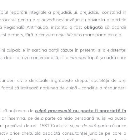
iul reparării integrale a prejudiciului, prejudiciul constând în
rocesul pentru a-și
dovedi
nevinovăția cu privire la aspectele
a Regională Antifraudă, instanța a fost
obligată
să acorde
acest demers, fără a cenzura
nejustificat
o mare parte din ele.
i culpabile în sarcina părții căzute în pretenții și a existenței
tat doar la faza contencioasă, ci la
întreaga
faptă și cadru care
nderii civile delictuale, îngrădește dreptul societății de a-și
n faptul că limitează noțiunea de
culpă
– condiție a răspunderii
ut că noțiunea de
culpă procesuală
nu poate fi apreciată în
ru ar însemna,
pe de o parte
că nicio persoană nu își va putea
iul prevăzut de art. 1531 Cod civil și,
pe de altă parte
că orice
tiv orice cheltuială asociată consultanței juridice pe care o