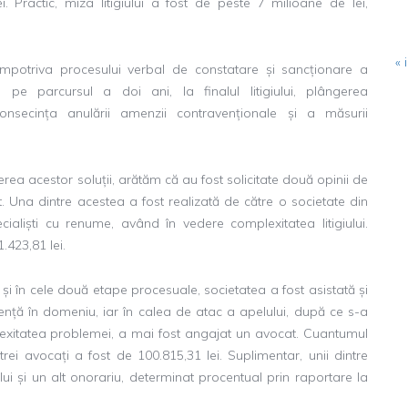
. Practic, miza litigiului a fost de peste 7 milioane de lei,
« i
împotriva procesului verbal de constatare și sancționare a
e pe parcursul a doi ani, la finalul litigiului, plângerea
consecința anulării amenzii contravenționale și a măsurii
nerea acestor soluții, arătăm că au fost solicitate două opinii de
apt. Una dintre acestea a fost realizată de către o societate din
cialiști cu renume, având în vedere complexitatea litigiului.
.423,81 lei.
 și în cele două etape procesuale, societatea a fost asistată și
ență în domeniu, iar în calea de atac a apelului, după ce s-a
exitatea problemei, a mai fost angajat un avocat. Cuantumul
r trei avocați a fost de 100.815,31 lei. Suplimentar, unii dintre
ui și un alt onorariu, determinat procentual prin raportare la