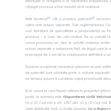
delictuale și obligând-o la repararea prejudiciului
câștigat procesul a fost nevoită să le realizeze.
[2]
[3]
Atât doctrina
, cât și practica judiciară
recunosc e
calea unei acțiuni separate. Sub reglementarea Codu
cod, literatura de specialitate și jurisprudența au f
procesul – și care, din varii motive, fie nu solicită c
cursul procesului ori, deși le solicită, instanța om
acțiuni separate și autonome față de litigiul care le
prescripție de 3 ani de la soluționarea definitivă a a
Doctrina a subliniat caracterul autonom al unei astfel d
de judecată sunt solicitate printr-o acțiune separat
iar temeiul acțiunii îl constituie culpa procesuală de
Și în cauza la care facem referire în prezentul articol,
juridic al acesteia este
răspunderea civilă delictua
(1) și (2) Cod civil și art. 1357 alin. (1) și (2) Cod civi
civile delictuale, însă, cu toate acestea,
nu a dispus 