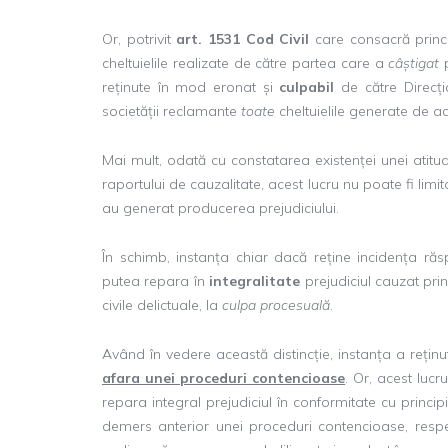
Or, potrivit
art. 1531 Cod Civil
care consacră princip
cheltuielile realizate de către partea care a
câștigat
p
reținute în mod eronat și
culpabil
de către Direcți
societății reclamante
toate
cheltuielile generate de 
Mai mult, odată cu constatarea existenței unei atitudin
raportului de cauzalitate, acest lucru nu poate fi limi
au generat producerea prejudiciului.
În schimb, instanța chiar dacă reține incidența răspu
putea repara în
integralitate
prejudiciul cauzat pri
civile delictuale, la
culpa procesuală
.
Având în vedere această distincție, instanța a rețin
afara unei proceduri contencioase
. Or, acest luc
repara integral prejudiciul în conformitate cu princip
demers anterior unei proceduri contencioase, respec