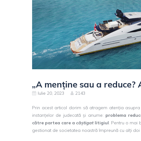
„A menține sau a reduce? 
Iulie 20, 2023
2143
Prin acest articol dorim să atragem atenția asupra 
instanțelor de judecată și anume:
problema reduce
către partea care a
câștigat
litigiul
. Pentru o mai 
gestionat de societatea noastră împreună cu alți doi 