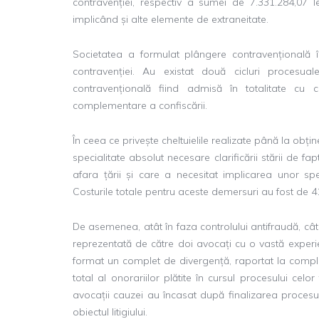
contravenției, respectiv a sumei de 7.331.284,07 lei
implicând și alte elemente de extraneitate.
Societatea a formulat plângere contravențională 
contravenției. Au existat două cicluri procesual
contravențională fiind admisă în totalitate cu 
complementare a confiscării.
În ceea ce privește cheltuielile realizate până la obți
specialitate absolut necesare clarificării stării de f
afara țării și care a necesitat implicarea unor spe
Costurile totale pentru aceste demersuri au fost de 41
De asemenea, atât în faza controlului antifraudă, cât
reprezentată de către doi avocați cu o vastă experi
format un complet de divergență, raportat la compl
total al onorariilor plătite în cursul procesului celo
avocații cauzei au încasat după finalizarea procesul
obiectul litigiului.