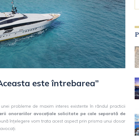
P
Aceasta este întrebarea”
unei probleme de maxim interes existente în rândul practicii
rii onorariilor avocațiale solicitate pe cale separată de
bună înțelegere vom trata acest aspect prin prisma unui dosar
avocați.