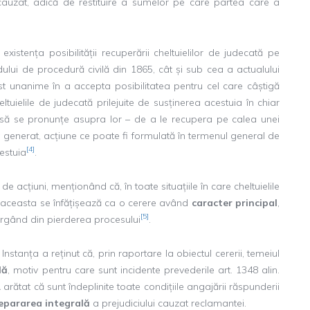
 cauzat, adică de restituire a sumelor pe care partea care a
xistența posibilității recuperării cheltuielilor de judecată pe
lui de procedură civilă din 1865, cât și sub cea a actualului
ost unanime în a accepta posibilitatea pentru cel care câștigă
heltuielile de judecată prilejuite de susținerea acestuia în chiar
ite să se pronunțe asupra lor – de a le recupera pe calea unei
-a generat, acțiune ce poate fi formulată în termenul general de
[4]
cestuia
.
e acțiuni, menționând că, în toate situațiile în care cheltuielile
ă, aceasta se înfățișează ca o cerere având
caracter principal
,
[5]
curgând din pierderea procesului
.
 Instanța a reținut că, prin raportare la obiectul cererii, temeiul
lă
, motiv pentru care sunt incidente prevederile art. 1348 alin.
l. A arătat că sunt îndeplinite toate condițiile angajării răspunderii
repararea
integrală
a prejudiciului cauzat reclamantei.