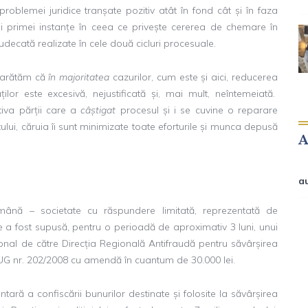
roblemei juridice tranșate pozitiv atât în fond cât și în faza
ei primei instanțe în ceea ce privește cererea de chemare în
udecată realizate în cele două cicluri procesuale.
ă arătăm că
în majoritatea
cazurilor, cum este și aici, reducerea
ților este excesivă, nejustificată și, mai mult, neîntemeiată.
iva părții care a
câștigat
procesul și i se cuvine o reparare
tului, căruia îi sunt minimizate toate eforturile și munca depusă
a
omână – societate cu răspundere limitată, reprezentată de
e a fost supusă, pentru o perioadă de aproximativ 3 luni, unui
ional de către Direcția Regională Antifraudă pentru săvârșirea
in OUG nr. 202/2008 cu amendă în cuantum de 30.000 lei.
tară a confiscării bunurilor destinate și folosite la săvârșirea