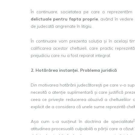
În continuare, societatea pe care o reprezentăm 
delictuale
pentru fapta proprie
, având în vedere 
de judecată angrenate în litigiu.
În continuare vom prezenta soluția și în același t
calificarea acestor cheltuieli, care practic reprezint
prejudiciu care nu a fost reparat integral.
2. Hotărârea instanței. Problema juridică
Din motivarea hotărârii judecătorești pe care v-o sup
necesită o atenție suplimentară și care justifică pre
ceea ce privește reducerea
abuzivă
a cheltuielilor 
explicit de a considera că unele sume reprezintă chelt
[
Așa cum s-a susținut în doctrina de specialitate
atitudinea procesuală culpabilă a părții care a căzut în