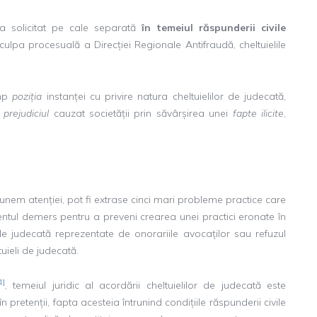
a solicitat pe cale separată
în temeiul răspunderii civile
culpa procesuală a Direcției Regionale Antifraudă, cheltuielile
imp
poziția
instanței cu privire natura cheltuielilor de judecată,
ă
prejudiciul
cauzat societății prin săvârșirea unei
fapte ilicite
,
unem atenției, pot fi extrase cinci mari probleme practice care
zentul demers pentru a preveni crearea unei practici eronate în
de judecată reprezentate de onorariile avocaților sau refuzul
uieli de judecată.
1]
, temeiul juridic al acordării cheltuielilor de judecată este
 pretenții, fapta acesteia întrunind condițiile răspunderii civile