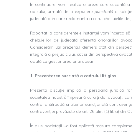
În continuare, vom realiza o prezentare succintă a p
apelului, urmată de o expunere
punctuală
a soluți
judecată prin care reclamanta a cerut cheltuielile de j
Raportat la considerentele instanței vom încerca s
cheltuielilor de judecată aferentă onorariilor avoca
Considerăm util prezentul demers atât din perspect
integrală a prejudiciului, cât și din perspectiva avoca
odată cu gestionarea unui dosar.
1. Prezentarea succintă a cadrului litigios
Prezenta discuție implică o persoană juridică r
societatea noastră împreună cu alți doi avocați, car
control antifraudă și ulterior sancționată contravenț
contravenției prevăzute de art. 26 alin. (1) lit. a) d
În plus, societății i-a fost aplicată măsura complemen