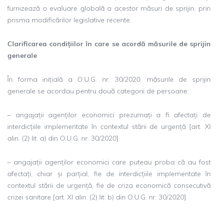
furnizează o evaluare globală a acestor măsuri de sprijin, prin
prisma modificărilor legislative recente.
Clarificarea condițiilor în care se acordă măsurile de sprijin
generale
În forma inițială a O.U.G. nr. 30/2020, măsurile de sprijin
generale se acordau pentru două categorii de persoane:
– angajații agenților economici prezumați a fi afectați de
interdicțiile implementate în contextul stării de urgență [art. XI
alin. (2) lit. a) din O.U.G. nr. 30/2020]
– angajații agenților economici care puteau proba că au fost
afectați, chiar și parțial, fie de interdicțiile implementate în
contextul stării de urgență, fie de criza economică consecutivă
crizei sanitare [art. XI alin. (2) lit. b) din O.U.G. nr. 30/2020].