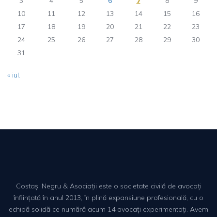
3
4
5
6
7
8
9
10
11
12
13
14
15
16
17
18
19
20
21
22
23
24
25
26
27
28
29
30
31
« iul.
Costaș, Negru & Asociații este o societate civilă de avocați
înființată în anul 2013, în plină expansiune profesională, cu o
echipă solidă ce numără acum 14 avocați experimentați. Avem