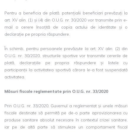
Pentru a beneficia de plată, potențialii beneficiari prevăzuți la
art. XV alin. (1) și (4) din O.U.G. nr. 30/2020 vor transmite prin e-
mail o cerere însoțită de copia actului de identitate și o
declarație pe propria răspundere.
În schimb, pentru persoanele prevăzute la art. XV alin. (2) din
O.U.G. nr. 30/2020, structurile sportive vor transmite cererile de
plată, declarațiile pe propria răspundere și listele cu
participanții la activitatea sportivă cărora le-a fost suspendată
activitatea.
Măsuri fiscale reglementate prin O.U.G. nr. 33/2020
Prin O.U.G. nr. 33/2020, Guvernul a reglementat și unele măsuri
fiscale destinate să permită pe de-o parte aprovizionarea cu
produse sanitare absolut necesare în contextul crizei sanitare,
iar pe de altă parte să stimuleze un comportament fiscal