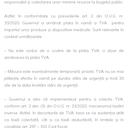
responsabil și colectarea unor minime resurse la bugetul public.
Astfel, în conformitate cu prevederile art. 2 din O.U.G. nr.
33/2020, Guvernul a amânat plata în vamă a TVA pentru
importul unor produse și dispozitive medicale. Sunt relevante în
context următoarele:
– Nu este vorba de o scutire de la plata TVA, ci doar de
amânarea la plata TVA.
– Măsura este esențialmente temporară, practic TVA nu se mai
plătește efectiv în vamă pe durata stării de urgență și încă 30
zile de la data încetării stării de urgență.
– Guvernul a ales să implementeze pentru a colecta TVA,
conform art. 2 alin. (3) din O.U.G. nr. 33/2020, mecanismul taxării
inverse. Astfel, în deconturile de TVA, taxa se va evidenția atât
ca taxă colectată, cât și ca taxă deductibilă, în limitele și în
condițiile art. 297 – 301 Cod fiscal.