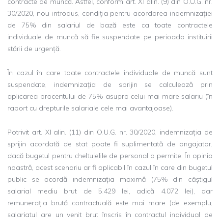
contracte de muncă. Astfel, conform art. XI alin. (9) din O.U.G. nr.
30/2020, nou-introdus, condiția pentru acordarea indemnizației
de 75% din salariul de bază este ca toate contractele
individuale de muncă să fie suspendate pe perioada instituirii
stării de urgență.
În cazul în care toate contractele individuale de muncă sunt
suspendate, indemnizația de sprijin se calculează prin
aplicarea procentului de 75% asupra celui mai mare salariu (în
raport cu drepturile salariale cele mai avantajoase).
Potrivit art. XI alin. (11) din O.U.G. nr. 30/2020, indemnizația de
sprijin acordată de stat poate fi suplimentată de angajator,
dacă bugetul pentru cheltuielile de personal o permite. În opinia
noastră, acest scenariu ar fi aplicabil în cazul în care din bugetul
public se acordă indemnizația maximă (75% din câștigul
salarial mediu brut de 5.429 lei, adică 4.072 lei), dar
remunerația brută contractuală este mai mare (de exemplu,
salariatul are un venit brut înscris în contractul individual de