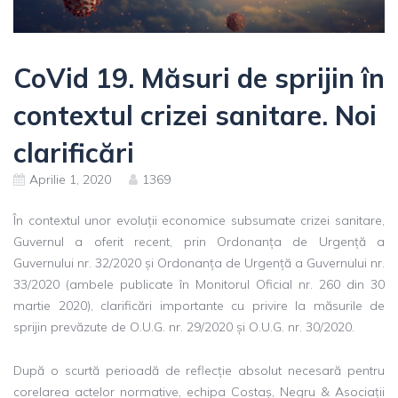
CoVid 19. Măsuri de sprijin în
contextul crizei sanitare. Noi
clarificări
Aprilie 1, 2020
1369
În contextul unor evoluții economice subsumate crizei sanitare,
Guvernul a oferit recent, prin Ordonanța de Urgență a
Guvernului nr. 32/2020 și Ordonanța de Urgență a Guvernului nr.
33/2020 (ambele publicate în Monitorul Oficial nr. 260 din 30
martie 2020), clarificări importante cu privire la măsurile de
sprijin prevăzute de O.U.G. nr. 29/2020 și O.U.G. nr. 30/2020.
După o scurtă perioadă de reflecție absolut necesară pentru
corelarea actelor normative, echipa Costaș, Negru & Asociații