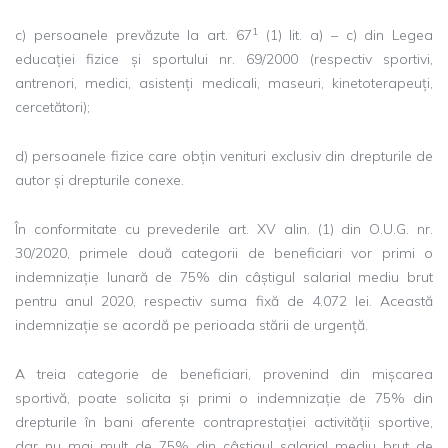
1
c) persoanele prevăzute la art. 67
(1) lit. a) – c) din Legea
educației fizice și sportului nr. 69/2000 (respectiv sportivi,
antrenori, medici, asistenți medicali, maseuri, kinetoterapeuți,
cercetători);
d) persoanele fizice care obțin venituri exclusiv din drepturile de
autor și drepturile conexe.
În conformitate cu prevederile art. XV alin. (1) din O.U.G. nr.
30/2020, primele două categorii de beneficiari vor primi o
indemnizație lunară de 75% din câștigul salarial mediu brut
pentru anul 2020, respectiv suma fixă de 4.072 lei. Această
indemnizație se acordă pe perioada stării de urgență.
A treia categorie de beneficiari, provenind din mișcarea
sportivă, poate solicita și primi o indemnizație de 75% din
drepturile în bani aferente contraprestației activității sportive,
dar nu mai mult de 75% din câștigul salarial mediu brut de