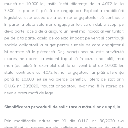
muncă de 10.000 lei, astfel încât diferența de la 4.072 lei la
7.500 lei poate fi plătită de angajator). Explicația modificării
legislative este aceea de a permite angajatorilor să contribuie
în parte la plata salariilor angajaților lor, cu un dublu scop: pe
de-o parte, acela de a asigura un nivel mai ridicat al veniturilor;
pe de altă parte, acela de colecta impozit pe venit și contribuții
sociale obligatorii la buget pentru sumele pe care angajatorul
își permite să le plătească. Deși sancțiunea nu este prevăzută
expres, ne apare ca evident faptul că în cazul unor plăți mai
mari (de pildă, în exemplul dat, la un venit brut de 10.000 lei,
statul contribuie cu 4.072 lei, iar angajatorul ar plăti diferența
până la 10.000 lei) se va pierde beneficiul oferit de stat prin
O.U.G. nr. 30/2020, întrucât angajatorul n-ar mai fi în starea de
nevoie prezumată de lege.
Simplificarea procedurii de solicitare a măsurilor de sprijin
Prin modificările aduse art. XII din O.U.G. nr. 30/2020 s-a
simplificat și procedura de solicitare a măsurilor de sprijin.