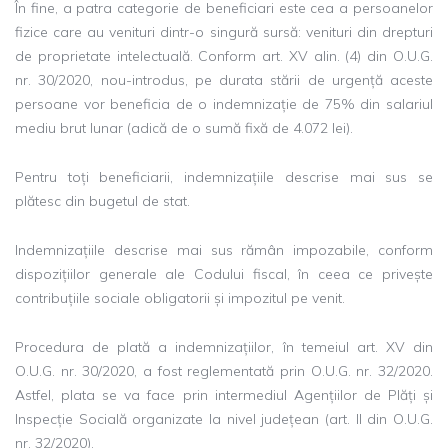
În fine, a patra categorie de beneficiari este cea a persoanelor
fizice care au venituri dintr-o singură sursă: venituri din drepturi
de proprietate intelectuală. Conform art. XV alin. (4) din O.U.G.
nr. 30/2020, nou-introdus, pe durata stării de urgență aceste
persoane vor beneficia de o indemnizație de 75% din salariul
mediu brut lunar (adică de o sumă fixă de 4.072 lei).
Pentru toți beneficiarii, indemnizațiile descrise mai sus se
plătesc din bugetul de stat.
Indemnizațiile descrise mai sus rămân impozabile, conform
dispozițiilor generale ale Codului fiscal, în ceea ce privește
contribuțiile sociale obligatorii și impozitul pe venit.
Procedura de plată a indemnizațiilor, în temeiul art. XV din
O.U.G. nr. 30/2020, a fost reglementată prin O.U.G. nr. 32/2020.
Astfel, plata se va face prin intermediul Agențiilor de Plăți și
Inspecție Socială organizate la nivel județean (art. II din O.U.G.
nr. 32/2020).