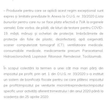
– Produsele pentru care se aplică acest regim excepțional sunt
expres și limitativ prevăzute în Anexa la O.U.G. nr. 33/2020 (
Lista
bunurilor pentru care nu se face plata efectivă a TVA la organele
vamale
). Este vorba, de pildă, de kituri de testare pentru COVID-
19, măști, mănuși și ochelari de protecție, îmbrăcăminte de
protecție din folie de plastic, dezinfectanți, apă oxigenată,
scaner computerizat tomograf (CT), ventilatoare medicale,
consumabile medicale, medicamente precum Paracetamol,
Hidroxiclorochină, Lopinavir, Ritonavir, Remdesivir, Tocilizumab.
În scopul colectării la termen a unei cât mai mari părți din
impozitul pe profit, prin art. 1 din O.U.G. nr. 33/2020 s-a instituit
un sistem de bonificații fiscale pentru cei care plătesc impozitul
pe profit/impozitul pe veniturile microîntreprinderilor/impozitul
specific unor activități aferent trimestrului I din anul 2020 până la
scadența din 25 aprilie 2020: