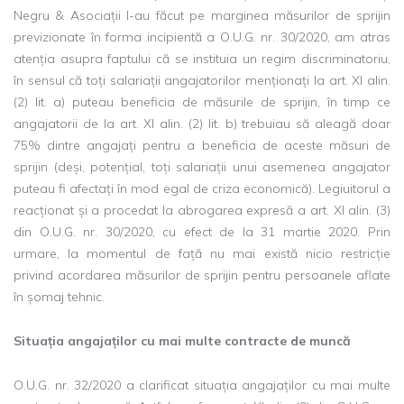
Negru & Asociații l-au făcut pe marginea măsurilor de sprijin
previzionate în forma incipientă a O.U.G. nr. 30/2020, am atras
atenția asupra faptului că se instituia un regim discriminatoriu,
în sensul că toți salariații angajatorilor menționați la art. XI alin.
(2) lit. a) puteau beneficia de măsurile de sprijin, în timp ce
angajatorii de la art. XI alin. (2) lit. b) trebuiau să aleagă doar
75% dintre angajați pentru a beneficia de aceste măsuri de
sprijin (deși, potențial, toți salariații unui asemenea angajator
puteau fi afectați în mod egal de criza economică). Legiuitorul a
reacționat și a procedat la abrogarea expresă a art. XI alin. (3)
din O.U.G. nr. 30/2020, cu efect de la 31 martie 2020. Prin
urmare, la momentul de față nu mai există nicio restricție
privind acordarea măsurilor de sprijin pentru persoanele aflate
în șomaj tehnic.
Situația angajaților cu mai multe contracte de muncă
O.U.G. nr. 32/2020 a clarificat situația angajaților cu mai multe