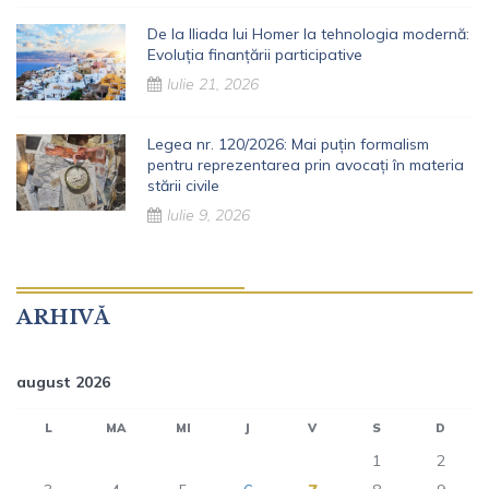
De la Iliada lui Homer la tehnologia modernă:
Evoluția finanțării participative
Iulie 21, 2026
Legea nr. 120/2026: Mai puțin formalism
pentru reprezentarea prin avocați în materia
stării civile
Iulie 9, 2026
ARHIVĂ
august 2026
L
MA
MI
J
V
S
D
1
2