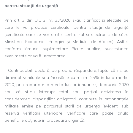
pentru situații de urgență
Prin art. 3 din O.U.G. nr. 33/2020 s-au clarificat și efectele pe
care le va produce certificatul pentru situații de urgență
(certificate care se vor emite, centralizat și electronic, de către
Ministerul Economiei, Energiei și Mediului de Afaceri). Astfel,
conform lămuririi suplimentare făcute publice, succesiunea
evenimentelor va fi următoarea:
– Contribuabilii declară, pe propria răspundere, faptul că li s-au
diminuat veniturile sau încasările cu minim 25% în luna martie
2020, prin raportare la media lunilor ianuarie și februarie 2020
sau că și-au întrerupt total sau parțial activitatea în
considerarea dispozițiilor obligatorii conținute în ordonanțele
militare emise pe parcursul stării de urgență (evident, sub
rezerva verificării ulterioare, verificare care poate anula
beneficiile obținute în procedura urgentă);