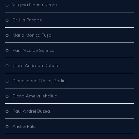
Virginia Florina Negru
Dr. Lia Pricope
Maria Monica Tușa
Paul Nicolae Sorinca
Clara Andrada Dohotar
Diana Ioana Fărcaș Badiu
Diana Amelia Jehaliuc
Paul Andrei Buzea
Andrei Fătu