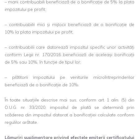
– marii contribuabili beneficiază de o bonificație de 5% la plata
impozitului pe profit;
– contribuabilii mici și mijlocii beneficiază de o bonificație de
10% la plata impozitului pe profit;
– contribuabilii care datorează impozitul specific unor activități
conform Legii nr. 170/2016 beneficiază de aceleași bonificații
de 5% sau 10%, în funcție de tipul lor;
– plătitorii impozitului pe veniturile microîntreprinderilor
beneficiază de o bonificație de 10%.
În toate situațiile descrise mai sus, conform art. 1 alin. (5) din
O.U.G. nr. 33/2020, impozitul de plată se determină prin
scăderea din impozitul datorat a bonificației calculate conform
regulilor arătate.
Lămuriri suplimentare privind efectele emiterii certificatului