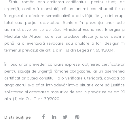
– Statul român, prin emiterea certificatului pentru situații de
urgență, confirmă (constată) că un anumit contribuabil fie a
înregistrat o afectare semnificativă a activității, fie și-a întrerupt
total sau parțial activitatea. Suntem în prezența unor acte
administrative emise de către Ministerul Economiei, Energiei și
Mediului de Afaceri care vor produce efecte juridice depline
până la o eventuală revocare sau anulare a lor [desigur, în
termenul prevăzut de art. 1 alin. (6) din Legea nr. 554/2004].
În lipsa unor prevederi contrare exprese, obținerea certificatelor
pentru situații de urgență rămâne obligatorie, iar un asemenea
certificat ar putea constitui, la o verificare ulterioară, dovada că
angajatorul s-a aflat într-adevăr într-o situație care să justifice
solicitarea și acordarea măsurilor de sprijin prevăzute de art. XI
alin. (1) din O.U.G. nr. 30/2020.
Distribuiți pe