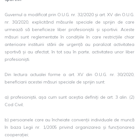
Guvernul a modificat prin O.U.G. nr. 32/2020 și art. XV din O.U.G.
nr. 30/2020, explicitând măsurile speciale de sprijin de care
urmează să beneficieze liber profesioniștii și sportivii. Aceste
măsuri sunt reglementate în condițiile în care restricțiile chiar
anterioare instituirii stării de urgență au paralizat activitatea
sportivă și au afectat, în tot sau în parte, activitatea unor liber
profesioniști.
Din lectura actualei forme a art. XV din O.U.G. nr. 30/2020,
beneficiarii acestei măsuri speciale de sprijin sunt:
a) profesioniștii, așa cum sunt aceștia definiți de art. 3 alin. (2)
Cod Civil;
b) persoanele care au încheiate convenții individuale de muncă
în baza Legii nr. 1/2005 privind organizarea și funcționarea
cooperației;