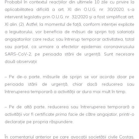
Probabil în contextul reacțiilor din ultimele 10 zile cu privire la
aplicabilitatea dificilă a art. XI din O.U.G. nr. 30/2020, s-a
intervenit legislativ prin O.U.G. nr. 32/2020 și a fost simplificat art.
XI alin. (2). Astfel, la momentul de față, conform intenției explicite
a legiuitorului, vor beneficia de măsuri de sprijin toți salariații
angajatorilor care reduc sau întrerup temporar activitatea, total
sau parțial, ca urmare a efectelor epidemiei coronavirusului
SARS-CoV-2, pe perioada stării de urgență. Sunt necesare
două observații:
– Pe de-o parte, măsurile de sprijin se vor acorda doar pe
perioada stării de urgență, chiar dacă reducerea sau
întreruperea temporară a activității ar dura mai mult în timp.
– Pe de altă parte, reducerea sau întreruperea temporară a
activității vor fi certificate
prima
facie
de către angajator, printr-o
declarație pe propria răspundere.
În comentariul anterior pe care avocații societății civile Costaș,