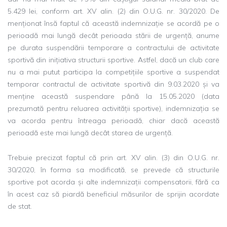
5.429 lei, conform art. XV alin. (2) din O.U.G. nr. 30/2020. De
menționat însă faptul că această indemnizație se acordă pe o
perioadă mai lungă decât perioada stării de urgență, anume
pe durata suspendării temporare a contractului de activitate
sportivă din inițiativa structurii sportive. Astfel, dacă un club care
nu a mai putut participa la competițiile sportive a suspendat
temporar contractul de activitate sportivă din 9.03.2020 și va
menține această suspendare până la 15.05.2020 (data
prezumată pentru reluarea activității sportive), indemnizația se
va acorda pentru întreaga perioadă, chiar dacă această
perioadă este mai lungă decât starea de urgență.
Trebuie precizat faptul că prin art. XV alin. (3) din O.U.G. nr.
30/2020, în forma sa modificată, se prevede că structurile
sportive pot acorda și alte indemnizații compensatorii, fără ca
în acest caz să piardă beneficiul măsurilor de sprijin acordate
de stat.