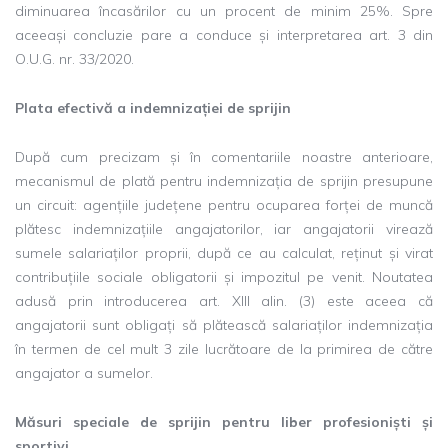
diminuarea încasărilor cu un procent de minim 25%. Spre
aceeași concluzie pare a conduce și interpretarea art. 3 din
O.U.G. nr. 33/2020.
Plata efectivă a indemnizației de sprijin
După cum precizam și în comentariile noastre anterioare,
mecanismul de plată pentru indemnizația de sprijin presupune
un circuit: agențiile județene pentru ocuparea forței de muncă
plătesc indemnizațiile angajatorilor, iar angajatorii virează
sumele salariaților proprii, după ce au calculat, reținut și virat
contribuțiile sociale obligatorii și impozitul pe venit. Noutatea
adusă prin introducerea art. XIII alin. (3) este aceea că
angajatorii sunt obligați să plătească salariaților indemnizația
în termen de cel mult 3 zile lucrătoare de la primirea de către
angajator a sumelor.
Măsuri speciale de sprijin pentru liber profesioniști și
sportivi