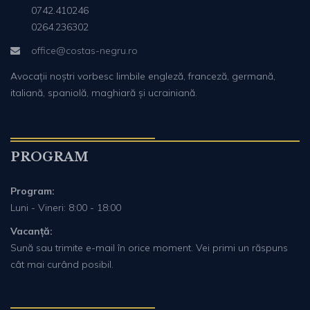
0742.410246
0264.236302
office@costas-negru.ro
Avocații noștri vorbesc limbile engleză, franceză, germană,
italiană, spaniolă, maghiară și ucrainiană.
PROGRAM
Program:
Luni - Vineri: 8:00 - 18:00
Vacanță:
Sună sau trimite e-mail în orice moment. Vei primi un răspuns
cât mai curând posibil.