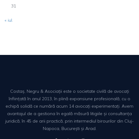
31
« iul.
Costaș, Negru & Asociații este o societate civilă de avocați
înființată în anul 2013, în plină expansiune profesională, cu o
echipă solidă ce numără acum 14 avocați experimentați. Avem
avantajul de a gestiona în egală măsură litigiile și consultanța
juridică, în 45 de arii practică, prin intermediul birourilor din Cluj-
Napoca, București și Arad.