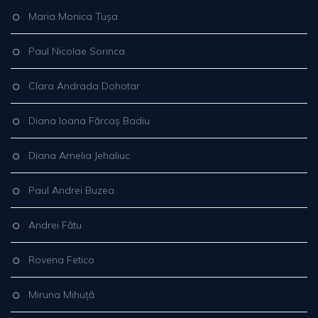
Maria Monica Tușa
Paul Nicolae Sorinca
Clara Andrada Dohotar
Diana Ioana Fărcaș Badiu
Diana Amelia Jehaliuc
Paul Andrei Buzea
Andrei Fătu
Rovena Fetico
Miruna Mihuță