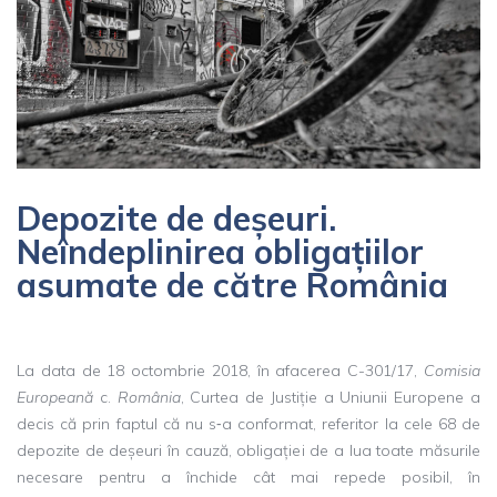
Depozite de deșeuri.
Neîndeplinirea obligațiilor
asumate de către România
La data de 18 octombrie 2018, în afacerea C-301/17,
Comisia
Europeană
c.
România
, Curtea de Justiție a Uniunii Europene a
decis că prin faptul că nu s‑a conformat, referitor la cele 68 de
depozite de deșeuri în cauză, obligației de a lua toate măsurile
necesare pentru a închide cât mai repede posibil, în