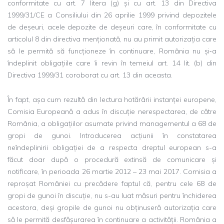
conformitate cu art. 7 litera (g) și cu art. 13 din Directiva
1999/31/CE a Consiliului din 26 aprilie 1999 privind depozitele
de deșeuri, acele depozite de deșeuri care, în conformitate cu
articolul 8 din directiva menționată, nu au primit autorizația care
să le permită să funcționeze în continuare, România nu și‑a
îndeplinit obligațiile care îi revin în temeiul art. 14 lit. (b) din
Directiva 1999/31 coroborat cu art. 13 din aceasta.
În fapt, așa cum rezultă din lectura hotărârii instanței europene,
Comisia Europeană a adus în discuție nerespectarea, de către
România, a obligațiilor asumate privind managementul a 68 de
gropi de gunoi. Introducerea acțiunii în constatarea
neîndeplinirii obligației de a respecta dreptul european s-a
făcut doar după o procedură extinsă de comunicare și
notificare, în perioada 26 martie 2012 – 23 mai 2017. Comisia a
reproșat României cu precădere faptul că, pentru cele 68 de
gropi de gunoi în discuție, nu s-au luat măsuri pentru închiderea
acestora, deși gropile de gunoi nu obținuseră autorizația care
să le permită desfășurarea în continuare a activității. România a