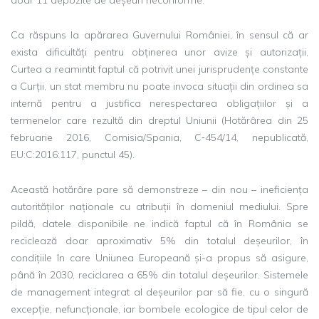
Ca răspuns la apărarea Guvernului României, în sensul că ar
exista dificultăți pentru obținerea unor avize și autorizații,
Curtea a reamintit faptul că potrivit unei jurisprudențe constante
a Curții, un stat membru nu poate invoca situații din ordinea sa
internă pentru a justifica nerespectarea obligațiilor și a
termenelor care rezultă din dreptul Uniunii (Hotărârea din 25
februarie 2016, Comisia/Spania, C‑454/14, nepublicată,
EU:C:2016:117, punctul 45).
Această hotărâre pare să demonstreze – din nou – ineficiența
autorităților naționale cu atribuții în domeniul mediului. Spre
pildă, datele disponibile ne indică faptul că în România se
reciclează doar aproximativ 5% din totalul deșeurilor, în
condițiile în care Uniunea Europeană și-a propus să asigure,
până în 2030, reciclarea a 65% din totalul deșeurilor. Sistemele
de management integrat al deșeurilor par să fie, cu o singură
excepție, nefuncționale, iar bombele ecologice de tipul celor de