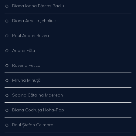
Diana Ioana Fărcaș Badiu
Diana Amelia Jehaliuc
Paul Andrei Buzea
Andrei Fătu
Rovena Fetico
Miruna Mihuță
Sabina Cătălina Maerean
Diana Codruța Hoha-Pop
Raul Ștefan Celmare