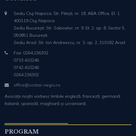
Sediu Cluj-Napoca: Str. Pitești, nr. 18, ABA Office, Et. 1,
400119 Cluj-Napoca
Sediu București: Str. Sabinelor, nr. 9, Et. 2, ap. 8, Sector 5,
050851 București
Sediu Arad: Str. Ion Andreescu, nr. 3, ap. 2, 310182 Arad
Fax: 0264.236302
0733.410246
0742.410246
0264.236302
office@costas-negru.ro
Avocații noștri vorbesc limbile engleză, franceză, germană,
italiană, spaniolă, maghiară și ucrainiană.
PROGRAM