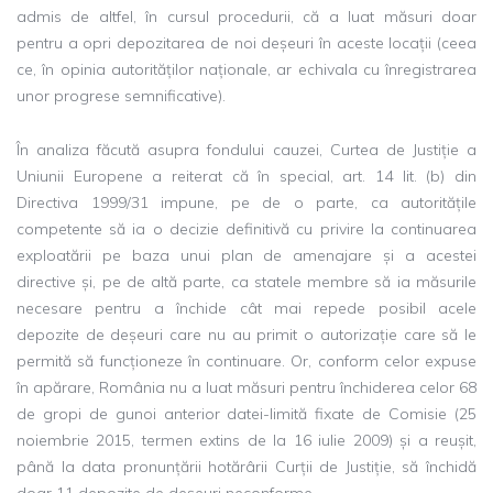
admis de altfel, în cursul procedurii, că a luat măsuri doar
pentru a opri depozitarea de noi deșeuri în aceste locații (ceea
ce, în opinia autorităților naționale, ar echivala cu înregistrarea
unor progrese semnificative).
În analiza făcută asupra fondului cauzei, Curtea de Justiție a
Uniunii Europene a reiterat că în special, art. 14 lit. (b) din
Directiva 1999/31 impune, pe de o parte, ca autoritățile
competente să ia o decizie definitivă cu privire la continuarea
exploatării pe baza unui plan de amenajare și a acestei
directive și, pe de altă parte, ca statele membre să ia măsurile
necesare pentru a închide cât mai repede posibil acele
depozite de deșeuri care nu au primit o autorizație care să le
permită să funcționeze în continuare. Or, conform celor expuse
în apărare, România nu a luat măsuri pentru închiderea celor 68
de gropi de gunoi anterior datei-limită fixate de Comisie (25
noiembrie 2015, termen extins de la 16 iulie 2009) și a reușit,
până la data pronunțării hotărârii Curții de Justiție, să închidă
doar 11 depozite de deșeuri neconforme.