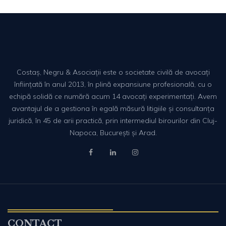
Costaș, Negru & Asociații este o societate civilă de avocați
înființată în anul 2013, în plină expansiune profesională, cu o
echipă solidă ce numără acum 14 avocați experimentați. Avem
avantajul de a gestiona în egală măsură litigiile și consultanța
juridică, în 45 de arii practică, prin intermediul birourilor din Cluj-
Napoca, București și Arad.
CONTACT