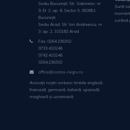
Sediu București: Str. Sabinelor, nr.
Sună sau
9, Et. 2, ap. 8, Sector 5, 050851
moment.
București
curând p
Sediu Arad: Str. Ion Andreescu, nr.
3, ap. 2, 310182 Arad
Fax: 0264.236302
0733.410246
0742.410246
0264.236302
office@costas-negru.ro
Avocații noștri vorbesc limbile engleză,
franceză, germană, italiană, spaniolă,
maghiară și ucrainiană.