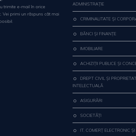
ADMINISTRAȚIE
 trimite e-mail în orice
 Vei primi un răspuns cât mai
CRIMINALITATE ȘI CORPORA
osibil.
BĂNCI ȘI FINANȚE
IMOBILIARE
ACHIZIȚII PUBLICE ȘI CONC
DREPT CIVIL ȘI PROPRIETA
INTELECTUALĂ
ASIGURĂRI
SOCIETĂȚI
IT, COMERȚ ELECTRONIC ȘI