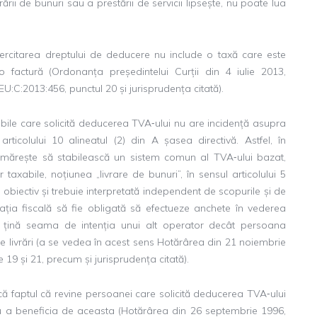
ării de bunuri sau a prestării de servicii lipsește, nu poate lua
citarea dreptului de deducere nu include o taxă care este
o factură (Ordonanța președintelui Curții din 4 iulie 2013,
EU:C:2013:456, punctul 20 și jurisprudența citată).
e care solicită deducerea TVA‑ului nu are incidență asupra
rticolului 10 alineatul (2) din A șasea directivă. Astfel, în
 urmărește să stabilească un sistem comun al TVA‑ului bazat,
r taxabile, noțiunea „livrare de bunuri”, în sensul articolului 5
r obiectiv și trebuie interpretată independent de scopurile și de
rația fiscală să fie obligată să efectueze anchete în vederea
să țină seama de intenția unui alt operator decât persoana
 de livrări (a se vedea în acest sens Hotărârea din 21 noiembrie
 19 și 21, precum și jurisprudența citată).
 faptul că revine persoanei care solicită deducerea TVA‑ului
ru a beneficia de aceasta (Hotărârea din 26 septembrie 1996,