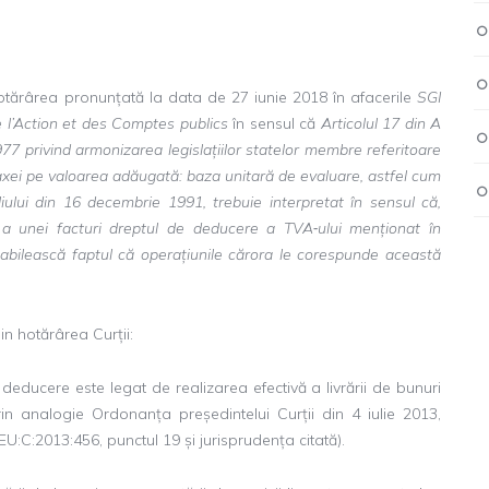
hotărârea pronunțată la data de 27 iunie 2018 în afacerile
SGI
e l’Action et des Comptes publics
în sensul că
Articolul 17 din A
77 privind armonizarea legislațiilor statelor membre referitoare
taxei pe valoarea adăugată: baza unitară de evaluare, astfel cum
iului din 16 decembrie 1991, trebuie interpretat în sensul că,
 a unei facturi dreptul de deducere a TVA‑ului menționat în
tabilească faptul că operațiunile cărora le corespunde această
n hotărârea Curții:
educere este legat de realizarea efectivă a livrării de bunuri
in analogie Ordonanța președintelui Curții din 4 iulie 2013,
EU:C:2013:456, punctul 19 și jurisprudența citată).