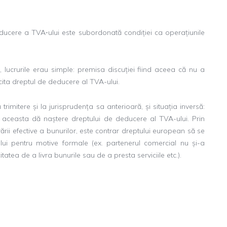
ucere a TVA‑ului este subordonată condiției ca operațiunile
 lucrurile erau simple: premisa discuției fiind aceea că nu a
rcita dreptul de deducere al TVA-ului.
trimitere și la jurisprudența sa anterioară, și situația inversă:
, aceasta dă naștere dreptului de deducere al TVA-ului. Prin
ii efective a bunurilor, este contrar dreptului european să se
lui pentru motive formale (ex. partenerul comercial nu și-a
atea de a livra bunurile sau de a presta serviciile etc.).