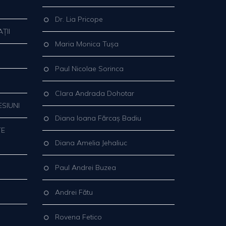
Dr. Lia Pricope
ȚII
Maria Monica Tușa
Paul Nicolae Sorinca
Clara Andrada Dohotar
ESIUNI
Diana Ioana Fărcaș Badiu
TE
Diana Amelia Jehaliuc
Paul Andrei Buzea
Andrei Fătu
Rovena Fetico