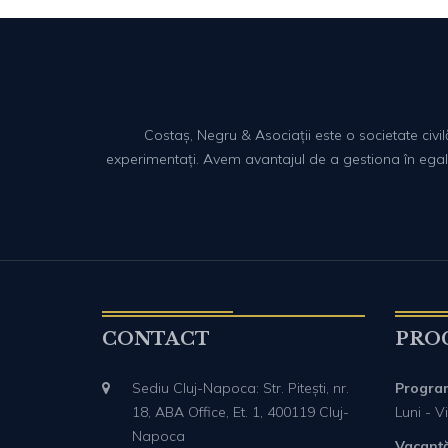
Costaș, Negru & Asociații este o societate civi
experimentați. Avem avantajul de a gestiona în egală m
CONTACT
PRO
Sediu Cluj-Napoca: Str. Pitești, nr.
Progra
18, ABA Office, Et. 1, 400119 Cluj-
Luni - Vi
Napoca
Vacanță