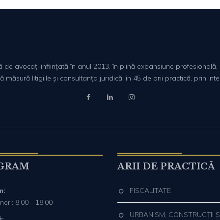
lă de avocați înființată în anul 2013, în plină expansiune profesiona
ăsură litigiile și consultanța juridică, în 45 de arii practică, prin int
GRAM
ARII DE PRACTICĂ
m:
FISCALITATE
neri: 8:00 - 18:00
URBANISM, CONSTRUCȚII Ș
: