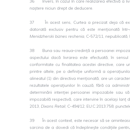
36 Invers, în cazul în care realizarea efectivă a livr
naștere niciun drept de deducere.
37 În acest sens, Curtea a precizat deja că exer
datorată exclusiv pentru că este menționată într‑
Menidzherski biznes reshenia
, C‑572/11, nepublicată, 
38 Buna sau reaua‑credință a persoanei impozabil
aspectului dacă livrarea este efectuată, în sensul a
conformitate cu finalitatea acestei directive, care
printre altele, pe o definiție uniformă a operațiunilo
alineatul (1) din directiva menționată, are un caracte
rezultatele operațiunilor în cauză, fără ca administ
determinării intenției persoanei impozabile sau 
impozabilă respectivă, care intervine în același lanț
2013,
Dixons Retail
, C‑494/12, EU:C:2013:758, punctele
39 În acest context, este necesar să se amintească
sarcina de a dovedi că îndeplinește condițiile pent