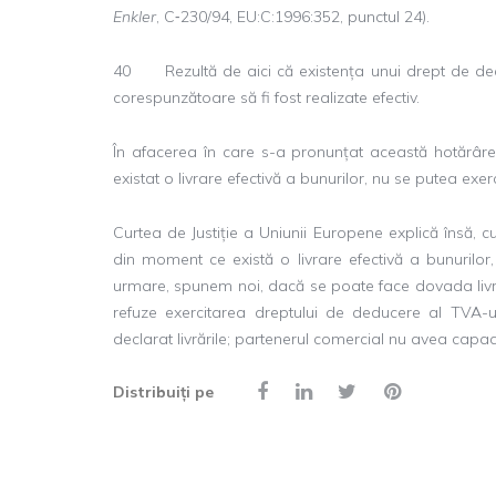
Enkler
, C‑230/94, EU:C:1996:352, punctul 24).
40 Rezultă de aici că existența unui drept de ded
corespunzătoare să fi fost realizate efectiv.
În afacerea în care s-a pronunțat această hotărâre,
existat o livrare efectivă a bunurilor, nu se putea exe
Curtea de Justiție a Uniunii Europene explică însă, cu 
din moment ce există o livrare efectivă a bunurilor
urmare, spunem noi, dacă se poate face dovada livrăr
refuze exercitarea dreptului de deducere al TVA-u
declarat livrările; partenerul comercial nu avea capacit
Distribuiți pe