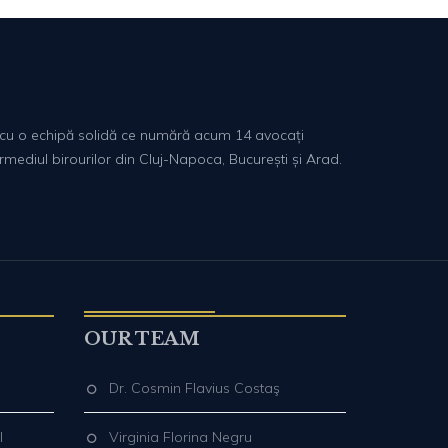
lă, cu o echipă solidă ce numără acum 14 avocați
ermediul birourilor din Cluj-Napoca, București și Arad.
OUR TEAM
Dr. Cosmin Flavius Costaş
I
Virginia Florina Negru