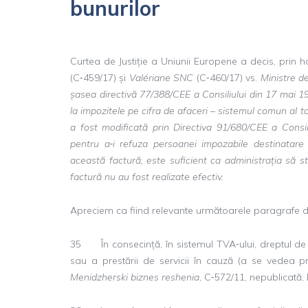
bunurilor
Curtea de Justiție a Uniunii Europene a decis, prin 
(C‑459/17) și
Valériane SNC
(C‑460/17) vs.
Ministre d
șasea directivă 77/388/CEE a Consiliului din 17 mai 19
la impozitele pe cifra de afaceri – sistemul comun al 
a fost modificată prin Directiva 91/680/CEE a Consil
pentru a‑i refuza persoanei impozabile destinatare
această factură, este suficient ca administrația să s
factură nu au fost realizate efectiv.
Apreciem ca fiind relevante următoarele paragrafe di
35 În consecință, în sistemul TVA‑ului, dreptul de d
sau a prestării de servicii în cauză (a se vedea pr
Menidzherski biznes reshenia
, C‑572/11, nepublicată, 