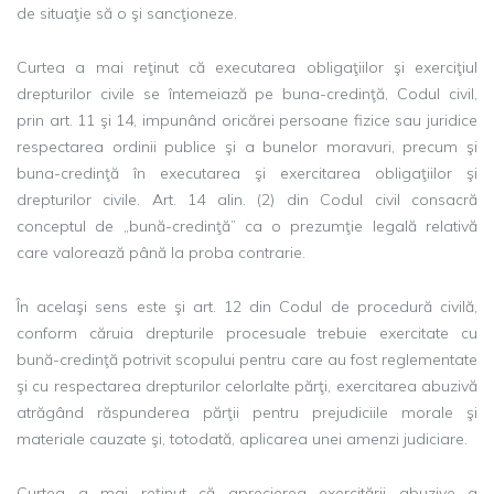
de situaţie să o şi sancţioneze.
Curtea a mai reţinut că executarea obligaţiilor şi exerciţiul
drepturilor civile se întemeiază pe buna-credinţă, Codul civil,
prin art. 11 şi 14, impunând oricărei persoane fizice sau juridice
respectarea ordinii publice şi a bunelor moravuri, precum şi
buna-credinţă în executarea şi exercitarea obligaţiilor şi
drepturilor civile. Art. 14 alin. (2) din Codul civil consacră
conceptul de „bună-credinţă” ca o prezumţie legală relativă
care valorează până la proba contrarie.
În acelaşi sens este şi art. 12 din Codul de procedură civilă,
conform căruia drepturile procesuale trebuie exercitate cu
bună-credinţă potrivit scopului pentru care au fost reglementate
şi cu respectarea drepturilor celorlalte părţi, exercitarea abuzivă
atrăgând răspunderea părţii pentru prejudiciile morale şi
materiale cauzate şi, totodată, aplicarea unei amenzi judiciare.
Curtea a mai reţinut că aprecierea exercitării abuzive a