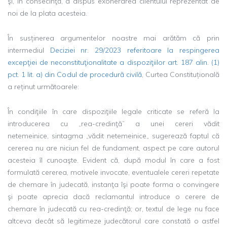
şi, în consecinţă, a dispus exonerarea clientului reprezentat de
noi de la plata acesteia.
În susținerea argumentelor noastre mai arătăm că prin
intermediul
Deciziei nr. 29/2023 referitoare la respingerea
excepţiei de neconstituţionalitate a dispoziţiilor art. 187 alin. (1)
pct. 1 lit. a) din Codul de procedură civilă
, Curtea Constituțională
a reținut următoarele:
În condiţiile în care dispoziţiile legale criticate se referă la
introducerea cu „rea-credinţă” a unei cereri vădit
netemeinice, sintagma „vădit netemeinice„ sugerează faptul că
cererea nu are niciun fel de fundament, aspect pe care autorul
acesteia îl cunoaşte. Evident că, după modul în care a fost
formulată cererea, motivele invocate, eventualele cereri repetate
de chemare în judecată, instanţa îşi poate forma o convingere
şi poate aprecia dacă reclamantul introduce o cerere de
chemare în judecată cu rea-credinţă; or, textul de lege nu face
altceva decât să legitimeze judecătorul care constată o astfel