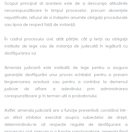
Scopul principal al acesteia este de a descuraja atitudinile
necorespunzătoare în timpul proceselor, precum absențele
nejustificate, refuzul de a îndeplini anumite obligații procedurale
sau lipsa de respect față de instanță.
În cadrul procesului civil, atât părţile, cât şi terţii au obligaţii
instituite de lege sau de instanţa de judecată în legătură cu
desfăşurarea sa.
Amenda judiciară este instituită de lege pentru a asigura
garanţiile desfăşurării unui proces echitabil, pentru a preveni
tergiversarea acestuia sau pentru a contribui la demersul
judiciar de aflare a adevărului prin administrarea
corespunzătoare şi în termen util a probatoriului.
Astfel, amenda judiciară are o funcţie preventivă, constând într-
un efect inhibitor exercitat asupra subiectelor de drept,
determinându-le să respecte regulile de desfăşurare a
procesului civil, precum şi o funcţie sancţionatorie, amenda fiind