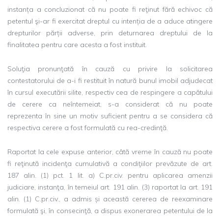
instanța a concluzionat că nu poate fi reţinut fără echivoc că
petentul şi-ar fi exercitat dreptul cu intenția de a aduce atingere
drepturilor părții adverse, prin deturnarea dreptului de la
finalitatea pentru care acesta a fost instituit.
Soluţia pronunţată în cauză cu privire la solicitarea
contestatorului de a-i fi restituit în natură bunul imobil adjudecat
în cursul executării silite, respectiv cea de respingere a capătului
de cerere ca neîntemeiat, s-a considerat că nu poate
reprezenta în sine un motiv suficient pentru a se considera că
respectiva cerere a fost formulată cu rea-credinţă.
Raportat la cele expuse anterior, câtă vreme în cauză nu poate
fi reţinută incidenţa cumulativă a condiţiilor prevăzute de art.
187 alin. (1) pct. 1 lit. a) C.pr.civ. pentru aplicarea amenzii
judiciare, instanţa, în temeiul art. 191 alin. (3) raportat la art. 191
alin. (1) C.pr.civ., a admis și această cererea de reexaminare
formulată şi, în consecinţă, a dispus exonerarea petentului de la