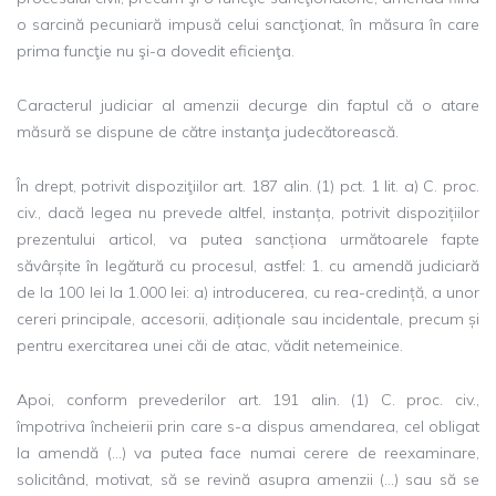
o sarcină pecuniară impusă celui sancţionat, în măsura în care
prima funcţie nu şi-a dovedit eficienţa.
Caracterul judiciar al amenzii decurge din faptul că o atare
măsură se dispune de către instanţa judecătorească.
În drept, potrivit dispoziţiilor art. 187 alin. (1) pct. 1 lit. a) C. proc.
civ., dacă legea nu prevede altfel, instanța, potrivit dispozițiilor
prezentului articol, va putea sancționa următoarele fapte
săvârșite în legătură cu procesul, astfel: 1. cu amendă judiciară
de la 100 lei la 1.000 lei: a) introducerea, cu rea-credință, a unor
cereri principale, accesorii, adiționale sau incidentale, precum și
pentru exercitarea unei căi de atac, vădit netemeinice.
Apoi, conform prevederilor art. 191 alin. (1) C. proc. civ.,
împotriva încheierii prin care s-a dispus amendarea, cel obligat
la amendă (…) va putea face numai cerere de reexaminare,
solicitând, motivat, să se revină asupra amenzii (…) sau să se