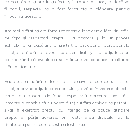
ca hotărârea să producă efecte şi în raport de aceştia, dacă va
fi cazul, respectiv că a fost formulată o plângere penală
împotriva acestora.
Am mai arătat că am formulat cererea în vederea lămuririi stării
de fapt şi respectării dreptului la apărare şi la un proces
echitabil, chiar dacă unul dintre terți a fost doar un participant la
licitaţia arătată a avea caracter ilicit şi nu adjudecatar,
considerând că eventuala sa mărturie va conduce la aflarea
stării de fapt reale.
Raportat la apărările formulate, relative la caracterul ilicit al
licitaţiei privind adjudecarea bunului şi având în vedere obiectul
cererii din dosarul de fond, respectiv întoarcerea executării,
instanța a conchis că nu poate fi reţinut fără echivoc că petentul
şi-ar fi exercitat dreptul cu intenția de a aduce atingere
drepturilor părții adverse, prin deturnarea dreptului de la
finalitatea pentru care acesta a fost instituit.