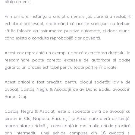
plata amenzii.
Prin urmare, instanța a anulat amenzile judiciare și a restabilit
echilibrul procesual, reafirmând că aceste sancțiuni nu trebuie
să fie folosite ca instrumente punitive automate, ci doar atunci
când există o conduită reprobabilă clar dovedită.
Acest caz reprezintă un exemplu clar că exercitarea dreptului la
reexaminare poate corecta excesele de autoritate și poate
garanta un proces echitabil pentru toate părțile implicate.
Acest articol a fost pregătit, pentru blogul societății civile de
avocați Costaș, Negru & Asociații, de av. Diana Badiu, avocat în
Baroul Cluj.
Costaș, Negru & Asociații este o societate civilă de avocați cu
birouri în Cluj-Napoca, București și Arad, care oferă asistență,
reprezentare juridică și consultanță în mai multe arii de practică
prin intermediul unei echipe compuse din 16 avocați și