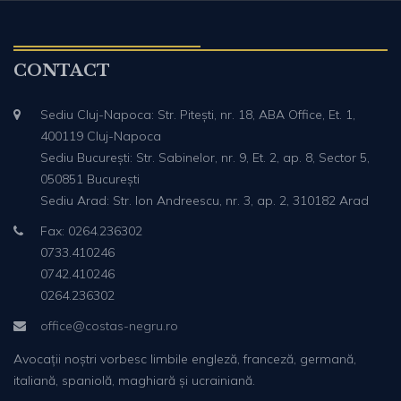
CONTACT
Sediu Cluj-Napoca: Str. Pitești, nr. 18, ABA Office, Et. 1,
400119 Cluj-Napoca
Sediu București: Str. Sabinelor, nr. 9, Et. 2, ap. 8, Sector 5,
050851 București
Sediu Arad: Str. Ion Andreescu, nr. 3, ap. 2, 310182 Arad
Fax: 0264.236302
0733.410246
0742.410246
0264.236302
office@costas-negru.ro
Avocații noștri vorbesc limbile engleză, franceză, germană,
italiană, spaniolă, maghiară și ucrainiană.