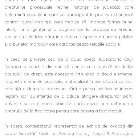
drepturilor procesuale revine instanţei de judecată care
determină cazurile în care un participant la proces acţionează
contrar bunei-credinţe, care trebuie să îmbrace forma bunei
intenţii, a diligenţei şi a abţinerii de la producerea vreunui
prejudiciu celorlalte părţi, în acord cu respectarea ordinii publice
şi a bunelor moravuri care caracterizează relaţiile sociale.
În ceea ce privește cea de a doua speță, Judecătoria Cluj-
Napoca a conchis din nou că pentru a fi reţinută incidenţa
abuzului de drept, este necesară întrunirea a două elemente,
respectiv elementul subiectiv, materializat în exercitarea cu rea-
credinţă a dreptului procesual, fără a putea justifica un interes
legitim, dar cu intenția de a aduce atingere drepturilor părții
adverse și un element obiectiv, caracterizat prin deturnarea
dreptului de la finalitatea pentru care acesta a fost instituit.
În speţă, contestatorul reprezentat de echipa de avocați din
cadrul Societății Civile de Avocați Costaș, Negru & Asociații a