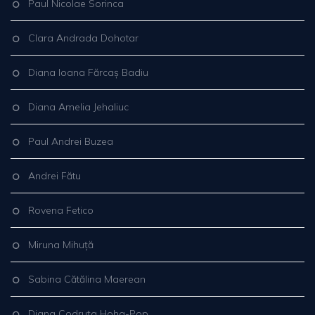
Paul Nicolae Sorinca
Clara Andrada Dohotar
Diana Ioana Fărcaș Badiu
Diana Amelia Jehaliuc
Paul Andrei Buzea
Andrei Fătu
Rovena Fetico
Miruna Mihuță
Sabina Cătălina Maerean
Diana Codruța Hoha-Pop