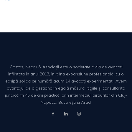
Costaș, Negru & Asociații este o societate civilă de avocați
înființată în anul 2013, în plină expansiune profesională, cu o
echipă solidă ce numără acum 14 avocați experimentați. Avem
avantajul de a gestiona în egală măsură litigiile și consultanța
juridică, în 45 de arii practică, prin intermediul birourilor din Cluj-
Napoca, București și Arad.