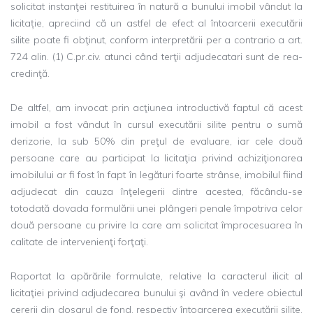
solicitat instanţei restituirea în natură a bunului imobil vândut la
licitație, apreciind că un astfel de efect al întoarcerii executării
silite poate fi obţinut, conform interpretării per a contrario a art.
724 alin. (1) C.pr.civ. atunci când terţii adjudecatari sunt de rea-
credinţă.
De altfel, am invocat prin acţiunea introductivă faptul că acest
imobil a fost vândut în cursul executării silite pentru o sumă
derizorie, la sub 50% din preţul de evaluare, iar cele două
persoane care au participat la licitaţia privind achiziţionarea
imobilului ar fi fost în fapt în legături foarte strânse, imobilul fiind
adjudecat din cauza înţelegerii dintre acestea, făcându-se
totodată dovada formulării unei plângeri penale împotriva celor
două persoane cu privire la care am solicitat împrocesuarea în
calitate de intervenienţi forţaţi.
Raportat la apărările formulate, relative la caracterul ilicit al
licitaţiei privind adjudecarea bunului şi având în vedere obiectul
cererii din dosarul de fond, respectiv întoarcerea executării silite,