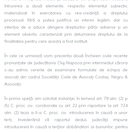
întrunirea a două elemente, respectiv elementul subiectiv,
materializat în exercitarea cu rea-credinţă a dreptului
procesual, fără a putea justifica un interes legitim, dar cu
intenția de a aduce atingere drepturilor părții adverse și un
element obiectiv, caracterizat prin deturnarea dreptului de la
finalitatea pentru care acesta a fost instituit.
În cele ce urmează vom prezenta două Încheieri civile recente
pronunțate de Judecătoria Cluj-Napoca prin intermediul cărora
s-au admis cererile de examinare formulate de echipa de
avocați din cadrul Societății Civile de Avocați Costaș, Negru &
Asociații.
În prima speţă, am solicitat instanţei, în temeiul art. 78 alin. (2) şi
(5) C. proc. civ., coroborate cu art. 22 prin raportare la art. 724
alin. (2) teza a II-a C. proc. civ., introducerea în cauză a unor
terți, învederând că raportul dedus judecăţii impune
introducerea în cauză a terţilor dobânditori ai bunurilor, pentru