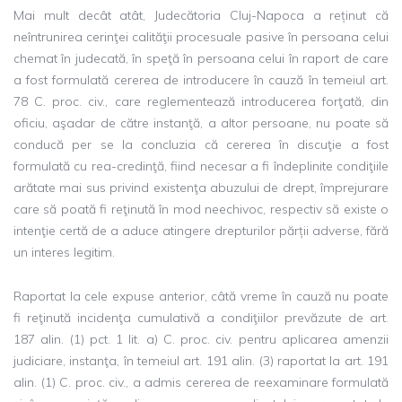
Mai mult decât atât, Judecătoria Cluj-Napoca a reținut că
neîntrunirea cerinţei calităţii procesuale pasive în persoana celui
chemat în judecată, în speţă în persoana celui în raport de care
a fost formulată cererea de introducere în cauză în temeiul art.
78 C. proc. civ., care reglementează introducerea forţată, din
oficiu, aşadar de către instanţă, a altor persoane, nu poate să
conducă per se la concluzia că cererea în discuţie a fost
formulată cu rea-credinţă, fiind necesar a fi îndeplinite condiţiile
arătate mai sus privind existenţa abuzului de drept, împrejurare
care să poată fi reţinută în mod neechivoc, respectiv să existe o
intenţie certă de a aduce atingere drepturilor părții adverse, fără
un interes legitim.
Raportat la cele expuse anterior, câtă vreme în cauză nu poate
fi reţinută incidenţa cumulativă a condiţiilor prevăzute de art.
187 alin. (1) pct. 1 lit. a) C. proc. civ. pentru aplicarea amenzii
judiciare, instanţa, în temeiul art. 191 alin. (3) raportat la art. 191
alin. (1) C. proc. civ., a admis cererea de reexaminare formulată