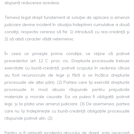
dispună reducerea acesteia.
Temeiul legal drept fundament al soluţiei de aplicare a amenzii
judiciare devine incident în situaţia îndeplinirii cumulative a două
condiţii, respectiv cererea să fie: 1) introdusă cu rea-credinţă şi
2) să aibă caracter vădit netemeinic.
În ceea ce priveşte prima condiţie, se reţine că potrivit
prevederilor art. 12 C. proc. civ., Drepturile procesuale trebuie
exercitate cu bună-credință, potrivit scopului în vederea căruia
au fost recunoscute de lege și fără a se încălca drepturile
procesuale ale altei părți. (2) Partea care își exercită drepturile
procesuale în mod abuziv răspunde pentru prejudiciile
materiale și morale cauzate. Ea va putea fi obligată, potrivit
legii, și la plata unei amenzi judiciare. (3) De asemenea, partea
care nu își îndeplinește cu bună-credință obligațiile procesuale
răspunde potrivit alin. (2).
Pentru a fi reţinută incidenţa abuzului de drept, este necesară