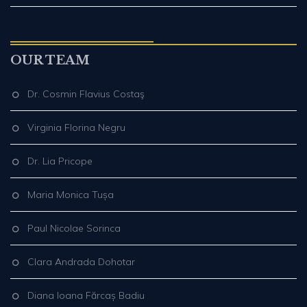
OUR TEAM
Dr. Cosmin Flavius Costaş
Virginia Florina Negru
Dr. Lia Pricope
Maria Monica Tușa
Paul Nicolae Sorinca
Clara Andrada Dohotar
Diana Ioana Fărcaș Badiu