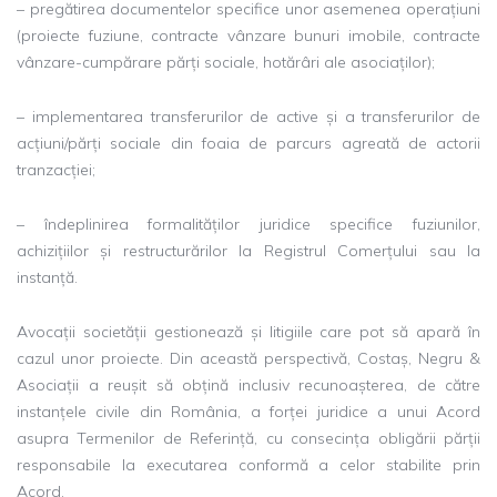
– pregătirea documentelor specifice unor asemenea operațiuni
(proiecte fuziune, contracte vânzare bunuri imobile, contracte
vânzare-cumpărare părți sociale, hotărâri ale asociaților);
– implementarea transferurilor de active și a transferurilor de
acțiuni/părți sociale din foaia de parcurs agreată de actorii
tranzacției;
– îndeplinirea formalităților juridice specifice fuziunilor,
achizițiilor și restructurărilor la Registrul Comerțului sau la
instanță.
Avocații societății gestionează și litigiile care pot să apară în
cazul unor proiecte. Din această perspectivă, Costaș, Negru &
Asociații a reușit să obțină inclusiv recunoașterea, de către
instanțele civile din România, a forței juridice a unui Acord
asupra Termenilor de Referință, cu consecința obligării părții
responsabile la executarea conformă a celor stabilite prin
Acord.