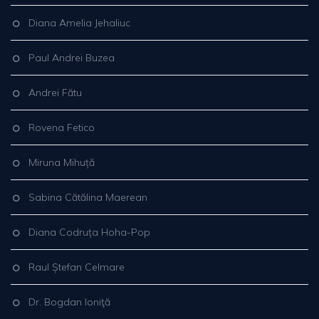
Diana Amelia Jehaliuc
Paul Andrei Buzea
Andrei Fătu
Rovena Fetico
Miruna Mihuță
Sabina Cătălina Maerean
Diana Codruța Hoha-Pop
Raul Ștefan Celmare
Dr. Bogdan Ioniţă