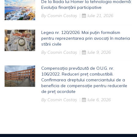
De la Iliada lui Homer la tehnologia modernă:
Evoluția finanțării participative
By
Cosmin Costaș
Iulie 21, 2026
Legea nr. 120/2026: Mai puțin formalism
pentru reprezentarea prin avocați în materia
stării civile
By
Cosmin Costaș
Iulie 9, 2026
Compensația prevăzută de O.U.G. nr.
106/2022. Reduceri preț combustibili.
Confirmarea dreptului comerciantului de a
beneficia de compensație pentru reducerile
de preț acordate
By
Cosmin Costaș
Iulie 6, 2026