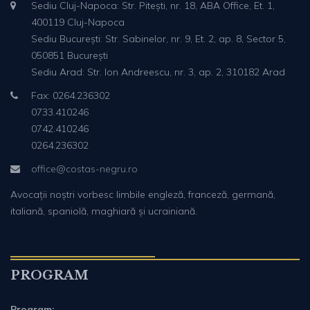
Sediu Cluj-Napoca: Str. Pitești, nr. 18, ABA Office, Et. 1,
400119 Cluj-Napoca
Sediu București: Str. Sabinelor, nr. 9, Et. 2, ap. 8, Sector 5,
050851 București
Sediu Arad: Str. Ion Andreescu, nr. 3, ap. 2, 310182 Arad
Fax: 0264.236302
0733.410246
0742.410246
0264.236302
office@costas-negru.ro
Avocații noștri vorbesc limbile engleză, franceză, germană,
italiană, spaniolă, maghiară și ucrainiană.
PROGRAM
Program: