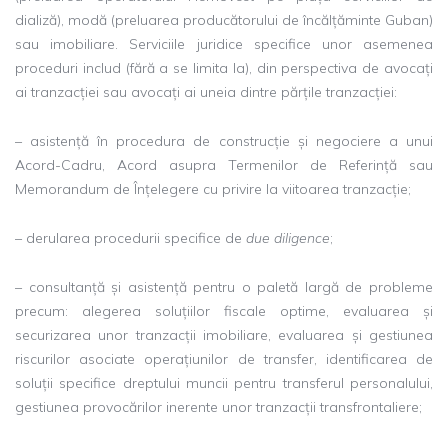
dializă), modă (preluarea producătorului de încălțăminte Guban)
sau imobiliare. Serviciile juridice specifice unor asemenea
proceduri includ (fără a se limita la), din perspectiva de avocați
ai tranzacției sau avocați ai uneia dintre părțile tranzacției:
– asistență în procedura de construcție și negociere a unui
Acord-Cadru, Acord asupra Termenilor de Referință sau
Memorandum de Înțelegere cu privire la viitoarea tranzacție;
– derularea procedurii specifice de
due diligence
;
– consultanță și asistență pentru o paletă largă de probleme
precum: alegerea soluțiilor fiscale optime, evaluarea și
securizarea unor tranzacții imobiliare, evaluarea și gestiunea
riscurilor asociate operațiunilor de transfer, identificarea de
soluții specifice dreptului muncii pentru transferul personalului,
gestiunea provocărilor inerente unor tranzacții transfrontaliere;