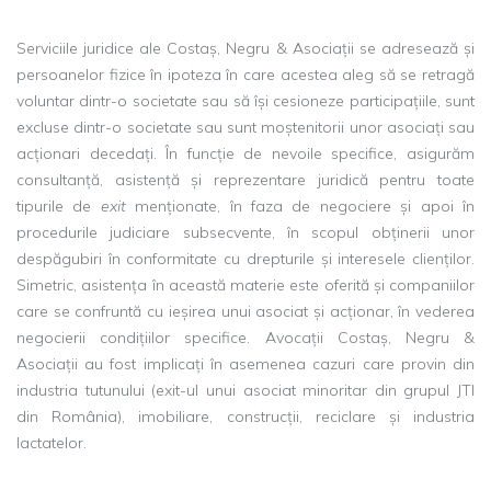
Serviciile juridice ale Costaș, Negru & Asociații se adresează și
persoanelor fizice în ipoteza în care acestea aleg să se retragă
voluntar dintr-o societate sau să își cesioneze participațiile, sunt
excluse dintr-o societate sau sunt moștenitorii unor asociați sau
acționari decedați. În funcție de nevoile specifice, asigurăm
consultanță, asistență și reprezentare juridică pentru toate
tipurile de
exit
menționate, în faza de negociere și apoi în
procedurile judiciare subsecvente, în scopul obținerii unor
despăgubiri în conformitate cu drepturile și interesele clienților.
Simetric, asistența în această materie este oferită și companiilor
care se confruntă cu ieșirea unui asociat și acționar, în vederea
negocierii condițiilor specifice. Avocații Costaș, Negru &
Asociații au fost implicați în asemenea cazuri care provin din
industria tutunului (exit-ul unui asociat minoritar din grupul JTI
din România), imobiliare, construcții, reciclare și industria
lactatelor.