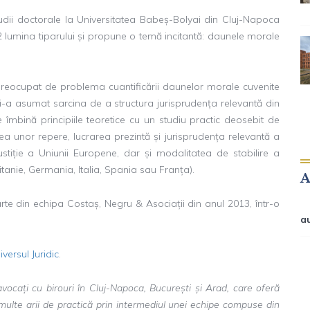
udii doctorale la Universitatea Babeș-Bolyai din Cluj-Napoca
22 lumina tiparului și propune o temă incitantă: daunele morale
a preocupat de problema cuantificării daunelor morale cuvenite
și-a asumat sarcina de a structura jurisprudența relevantă din
îmbină principiile teoretice cu un studiu practic deosebit de
area unor repere, lucrarea prezintă și jurisprudența relevantă a
ustiție a Uniunii Europene, dar și modalitatea de stabilire a
anie, Germania, Italia, Spania sau Franța).
te din echipa Costaș, Negru & Asociații din anul 2013, într-o
a
niversul Juridic
.
avocați cu birouri în Cluj-Napoca, București și Arad, care oferă
 multe arii de practică prin intermediul unei echipe compuse din