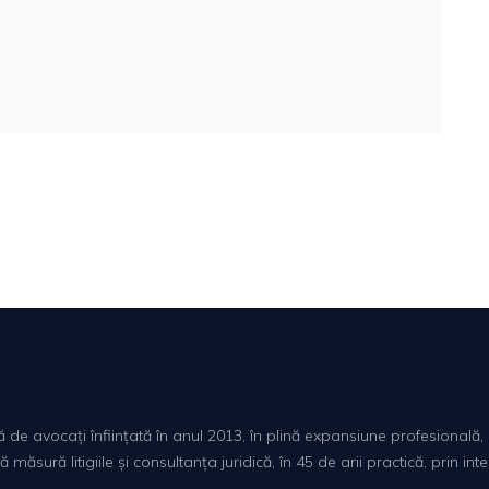
lă de avocați înființată în anul 2013, în plină expansiune profesiona
ăsură litigiile și consultanța juridică, în 45 de arii practică, prin int