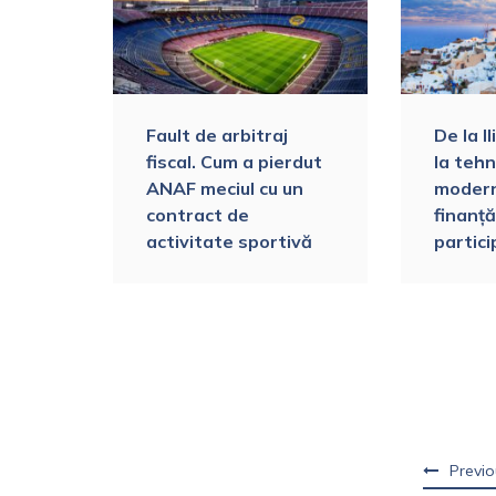
enzi.
Fault de arbitraj
De la I
fiscal. Cum a pierdut
la tehn
rii
ANAF meciul cu un
modern
contract de
finanță
it
activitate sportivă
partici
Previo