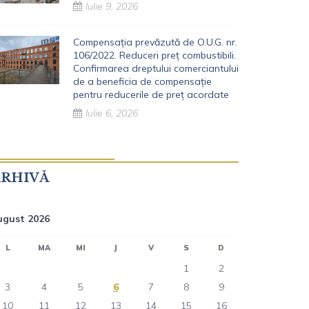
Iulie 9, 2026
Compensația prevăzută de O.U.G. nr.
106/2022. Reduceri preț combustibili.
Confirmarea dreptului comerciantului
de a beneficia de compensație
pentru reducerile de preț acordate
Iulie 6, 2026
ARHIVĂ
ugust 2026
L
MA
MI
J
V
S
D
1
2
3
4
5
6
7
8
9
10
11
12
13
14
15
16