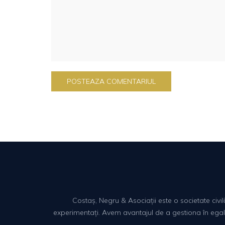
Costaș, Negru & Asociații este o societate civi
experimentați. Avem avantajul de a gestiona în egală m