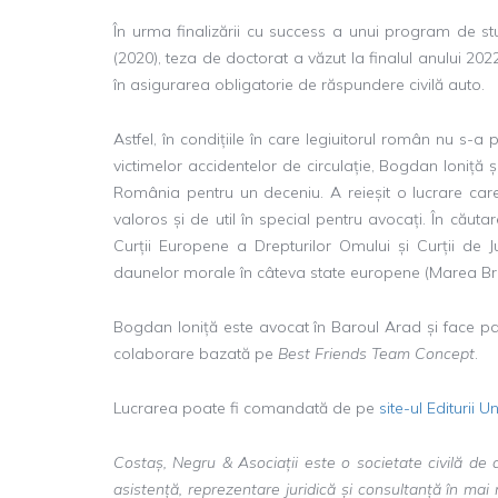
În urma finalizării cu success a unui program de st
(2020), teza de doctorat a văzut la finalul anului 20
în asigurarea obligatorie de răspundere civilă auto.
Astfel, în condițiile în care legiuitorul român nu s-
victimelor accidentelor de circulație, Bogdan Ioniță 
România pentru un deceniu. A reieșit o lucrare care 
valoros și de util în special pentru avocați. În căut
Curții Europene a Drepturilor Omului și Curții de J
daunelor morale în câteva state europene (Marea Brit
Bogdan Ioniță este avocat în Baroul Arad și face par
colaborare bazată pe
Best Friends Team Concept
.
Lucrarea poate fi comandată de pe
site-ul Editurii U
Costaș, Negru & Asociații este o societate civilă de 
asistență, reprezentare juridică și consultanță în mai