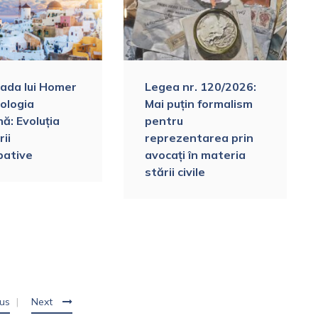
liada lui Homer
Legea nr. 120/2026:
ologia
Mai puțin formalism
ă: Evoluția
pentru
rii
reprezentarea prin
pative
avocați în materia
stării civile
us
Next