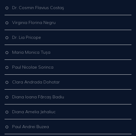
Dr. Cosmin Flavius Costaş
Virginia Florina Negru
Dr. Lia Pricope
Maria Monica Tușa
Paul Nicolae Sorinca
Clara Andrada Dohotar
Diana Ioana Fărcaș Badiu
Diana Amelia Jehaliuc
Paul Andrei Buzea