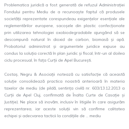
Problematica juridică a fost generată de refuzul Administrației
Fondului pentru Mediu de a recunoaște faptul că produsele
societății reprezentate corespundeau exigențelor esențiale ale
reglementărilor europene, sacoșele din plastic confecționate
prin utilizarea tehnologiei oxobiodegradabile ajungând să se
descompună natural în dioxid de carbon, biomasă și apă.
Probatoriul administrat și argumentele juridice expuse au
condus la soluția corectă în plan juridic și fiscal, într-un al doilea
ciclu procesual, în fața Curții de Apel București.
Costaș, Negru & Asociații notează cu satisfacție că această
soluție consolidează practica noastră anterioară în materia
taxelor de mediu (de pildă, sentința civilă nr. 603/13.12.2013 a
Curții de Apel Cluj, confirmată de Înalta Curte de Casație și
Justiție). Ne place să inovăm, inclusiv în litigiile în care asigurăm
reprezentarea, iar aceste soluții vin să confirme calitatea
echipei și adecvarea tacticii la condițiile de … mediu