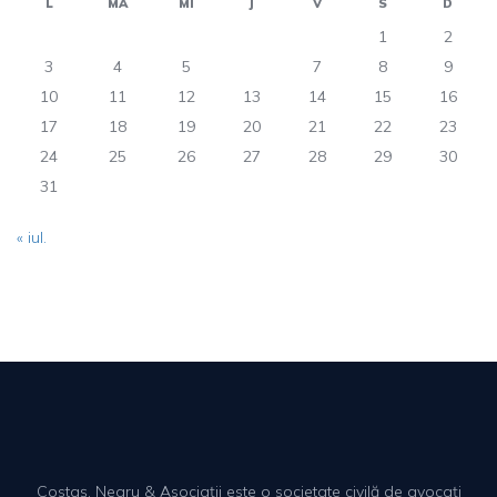
L
MA
MI
J
V
S
D
1
2
3
4
5
6
7
8
9
10
11
12
13
14
15
16
17
18
19
20
21
22
23
24
25
26
27
28
29
30
31
« iul.
Costaș, Negru & Asociații este o societate civilă de avocați