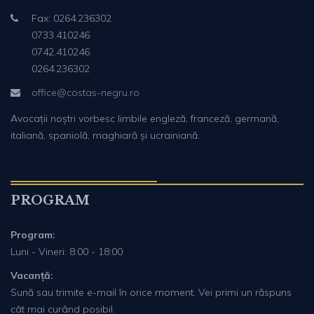
Fax: 0264.236302
0733.410246
0742.410246
0264.236302
office@costas-negru.ro
Avocații noștri vorbesc limbile engleză, franceză, germană,
italiană, spaniolă, maghiară și ucrainiană.
PROGRAM
Program:
Luni - Vineri: 8:00 - 18:00
Vacanță:
Sună sau trimite e-mail în orice moment. Vei primi un răspuns
cât mai curând posibil.