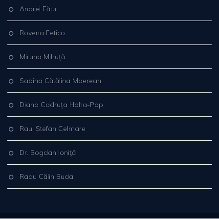
Andrei Fătu
Rovena Fetico
Miruna Mihuță
Sabina Cătălina Maerean
Diana Codruța Hoha-Pop
Raul Ștefan Celmare
Dr. Bogdan Ioniţă
Radu Călin Buda