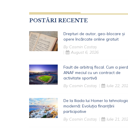
POSTĂRI RECENTE
Drepturi de autor, geo-blocare și
opere încărcate online gratuit
By
Cosmin Costaș
August 6, 2026
Fault de arbitraj fiscal. Cum a pier
ANAF meciul cu un contract de
activitate sportivă
By
Cosmin Costaș
Iulie 22, 20
De la Iliada lui Homer la tehnologi
modernă: Evoluția finanțării
participative
By
Cosmin Costaș
Iulie 21, 20