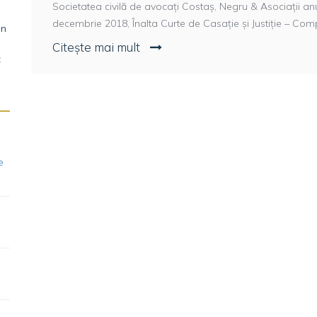
Societatea civilă de avocați Costaș, Negru & Asociații anun
decembrie 2018, Înalta Curte de Casație și Justiție – Comp
in
Citește mai mult
6
e