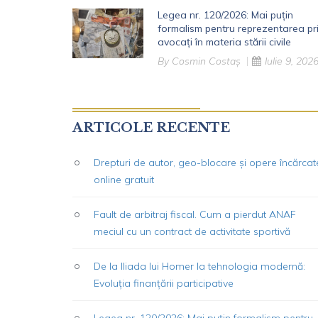
Legea nr. 120/2026: Mai puțin
formalism pentru reprezentarea pr
avocați în materia stării civile
By
Cosmin Costaș
Iulie 9, 202
ARTICOLE RECENTE
Drepturi de autor, geo-blocare și opere încărcat
online gratuit
Fault de arbitraj fiscal. Cum a pierdut ANAF
meciul cu un contract de activitate sportivă
De la Iliada lui Homer la tehnologia modernă:
Evoluția finanțării participative
Legea nr. 120/2026: Mai puțin formalism pentru