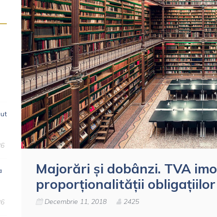
dut
26
Majorări și dobânzi. TVA imob
a
proporționalității obligațiilor
Decembrie 11, 2018
2425
26