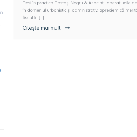
Deși în practica Costaș, Negru & Asociații operațiunile d
în domeniul urbanistic și administrativ, apreciem că meri
in
fiscal în [...]
6
Citește mai mult
e