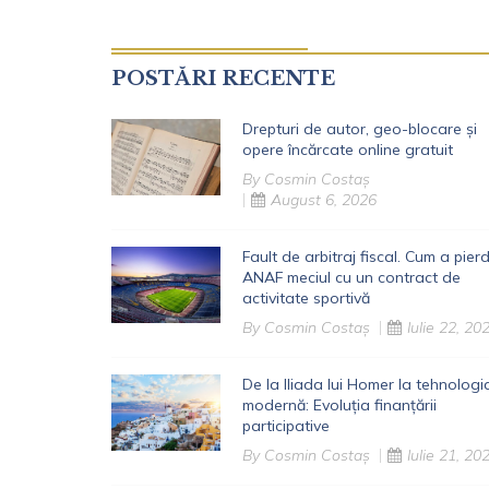
POSTĂRI RECENTE
Drepturi de autor, geo-blocare și
opere încărcate online gratuit
By
Cosmin Costaș
August 6, 2026
Fault de arbitraj fiscal. Cum a pier
ANAF meciul cu un contract de
activitate sportivă
By
Cosmin Costaș
Iulie 22, 20
De la Iliada lui Homer la tehnologi
modernă: Evoluția finanțării
participative
By
Cosmin Costaș
Iulie 21, 20