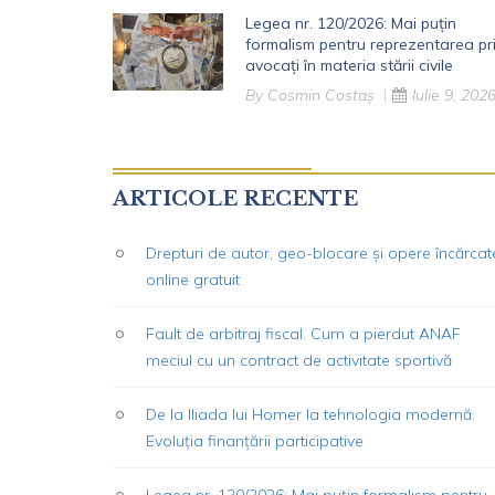
Legea nr. 120/2026: Mai puțin
formalism pentru reprezentarea pr
avocați în materia stării civile
By
Cosmin Costaș
Iulie 9, 202
ARTICOLE RECENTE
Drepturi de autor, geo-blocare și opere încărcat
online gratuit
Fault de arbitraj fiscal. Cum a pierdut ANAF
meciul cu un contract de activitate sportivă
De la Iliada lui Homer la tehnologia modernă:
Evoluția finanțării participative
Legea nr. 120/2026: Mai puțin formalism pentru