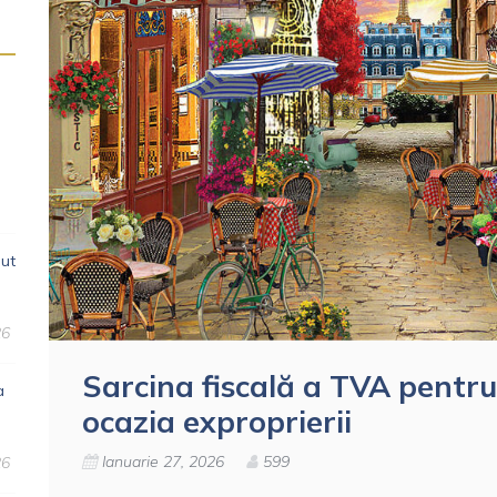
dut
26
Sarcina fiscală a TVA pentru
a
ocazia exproprierii
Ianuarie 27, 2026
599
26