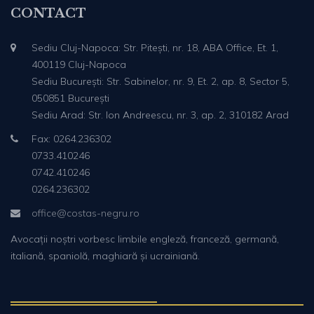
CONTACT
Sediu Cluj-Napoca: Str. Pitești, nr. 18, ABA Office, Et. 1,
400119 Cluj-Napoca
Sediu București: Str. Sabinelor, nr. 9, Et. 2, ap. 8, Sector 5,
050851 București
Sediu Arad: Str. Ion Andreescu, nr. 3, ap. 2, 310182 Arad
Fax: 0264.236302
0733.410246
0742.410246
0264.236302
office@costas-negru.ro
Avocații noștri vorbesc limbile engleză, franceză, germană,
italiană, spaniolă, maghiară și ucrainiană.