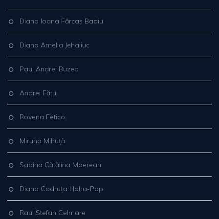
Diana Ioana Fărcaș Badiu
Diana Amelia Jehaliuc
Paul Andrei Buzea
Andrei Fătu
Rovena Fetico
Miruna Mihuță
Sabina Cătălina Maerean
Diana Codruța Hoha-Pop
Raul Ștefan Celmare