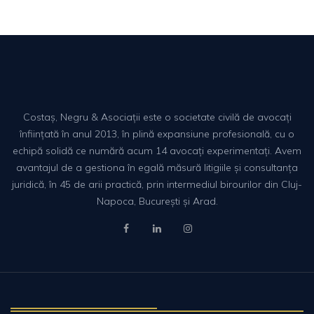
Costaș, Negru & Asociații este o societate civilă de avocați
înființată în anul 2013, în plină expansiune profesională, cu o
echipă solidă ce numără acum 14 avocați experimentați. Avem
avantajul de a gestiona în egală măsură litigiile și consultanța
juridică, în 45 de arii practică, prin intermediul birourilor din Cluj-
Napoca, București și Arad.