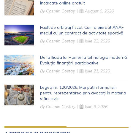
încărcate online gratuit
By
Cosmin Costaș
August 6, 2026
Fault de arbitraj fiscal. Cum a pierdut ANAF
meciul cu un contract de activitate sportivă
By
Cosmin Costaș
Iulie 22, 2026
De la Iliada lui Homer la tehnologia modernă:
Evoluția finanțării participative
By
Cosmin Costaș
Iulie 21, 2026
Legea nr. 120/2026: Mai puțin formalism
pentru reprezentarea prin avocați în materia
stării civile
By
Cosmin Costaș
Iulie 9, 2026