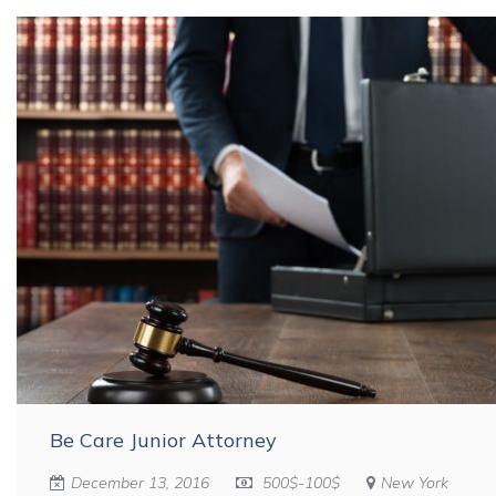
Be Care Junior Attorney
December 13, 2016
500$-100$
New York