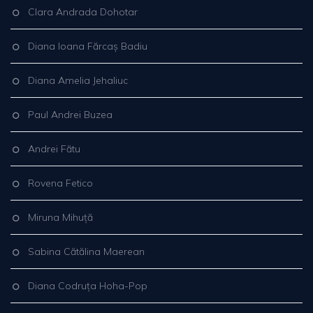
Clara Andrada Dohotar
Diana Ioana Fărcaș Badiu
Diana Amelia Jehaliuc
Paul Andrei Buzea
Andrei Fătu
Rovena Fetico
Miruna Mihuță
Sabina Cătălina Maerean
Diana Codruța Hoha-Pop