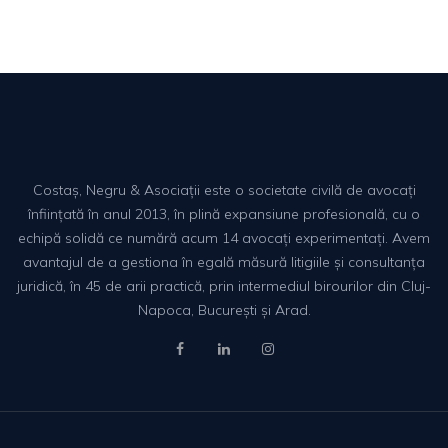
Costaș, Negru & Asociații este o societate civilă de avocați
înființată în anul 2013, în plină expansiune profesională, cu o
echipă solidă ce numără acum 14 avocați experimentați. Avem
avantajul de a gestiona în egală măsură litigiile și consultanța
juridică, în 45 de arii practică, prin intermediul birourilor din Cluj-
Napoca, București și Arad.