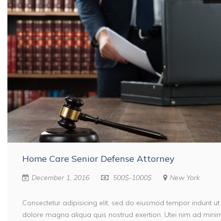
Home Care Senior Defense Attorney
December 1, 2016
500$-1000$
New York
Consectetur adipisicing elit, sed do eiusmod tempor indunt ut
dolore magna aliqua quis nostrud exertion. Utei nim ad min