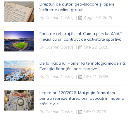
Drepturi de autor, geo-blocare și opere
încărcate online gratuit
By
Cosmin Costaș
August 6, 2026
Fault de arbitraj fiscal. Cum a pierdut ANAF
meciul cu un contract de activitate sportivă
By
Cosmin Costaș
Iulie 22, 2026
De la Iliada lui Homer la tehnologia modernă:
Evoluția finanțării participative
By
Cosmin Costaș
Iulie 21, 2026
Legea nr. 120/2026: Mai puțin formalism
pentru reprezentarea prin avocați în materia
stării civile
By
Cosmin Costaș
Iulie 9, 2026