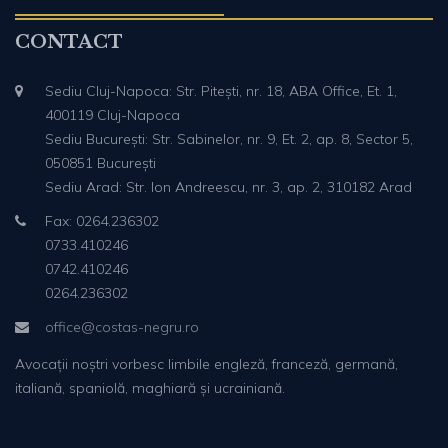
CONTACT
Sediu Cluj-Napoca: Str. Pitești, nr. 18, ABA Office, Et. 1,
400119 Cluj-Napoca
Sediu București: Str. Sabinelor, nr. 9, Et. 2, ap. 8, Sector 5,
050851 București
Sediu Arad: Str. Ion Andreescu, nr. 3, ap. 2, 310182 Arad
Fax: 0264.236302
0733.410246
0742.410246
0264.236302
office@costas-negru.ro
Avocații noștri vorbesc limbile engleză, franceză, germană,
italiană, spaniolă, maghiară și ucrainiană.